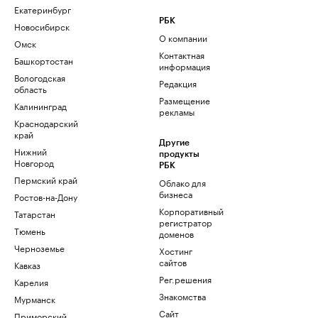
Екатеринбург
РБК
Новосибирск
О компании
Омск
Контактная
Башкортостан
информация
Вологодская
Редакция
область
Размещение
Калининград
рекламы
Краснодарский
край
Другие
Нижний
продукты
Новгород
РБК
Пермский край
Облако для
бизнеса
Ростов-на-Дону
Корпоративный
Татарстан
регистратор
Тюмень
доменов
Черноземье
Хостинг
сайтов
Кавказ
Рег.решения
Карелия
Знакомства
Мурманск
Сайт
Приморский