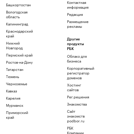
Контактная
Башкортостан
информация
Вологодская
Редакция
область
Размещение
Калининград
рекламы
Краснодарский
край
Другие
Нижний
продукты
Новгород
РБК
Пермский край
Облако для
бизнеса
Ростов-на-Дону
Корпоративный
Татарстан
регистратор
Тюмень
доменов
Черноземье
Хостинг
сайтов
Кавказ
Рег.решения
Карелия
Знакомства
Мурманск
Сайт
Приморский
знакомств
край
podbor.ru
РБК
Компании