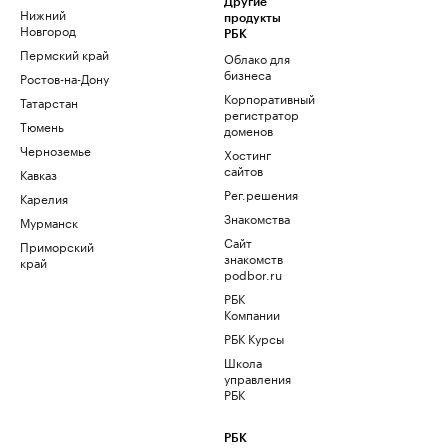
Другие
Нижний
продукты
Новгород
РБК
Пермский край
Облако для
бизнеса
Ростов-на-Дону
Корпоративный
Татарстан
регистратор
Тюмень
доменов
Черноземье
Хостинг
сайтов
Кавказ
Рег.решения
Карелия
Знакомства
Мурманск
Сайт
Приморский
знакомств
край
podbor.ru
РБК
Компании
РБК Курсы
Школа
управления
РБК
РБК