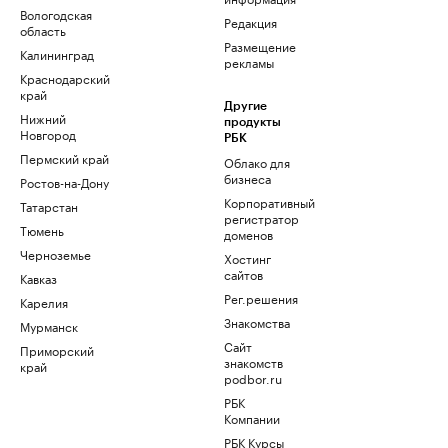
Вологодская
Редакция
область
Размещение
Калининград
рекламы
Краснодарский
край
Другие
Нижний
продукты
Новгород
РБК
Пермский край
Облако для
бизнеса
Ростов-на-Дону
Корпоративный
Татарстан
регистратор
Тюмень
доменов
Черноземье
Хостинг
сайтов
Кавказ
Рег.решения
Карелия
Знакомства
Мурманск
Сайт
Приморский
знакомств
край
podbor.ru
РБК
Компании
РБК Курсы