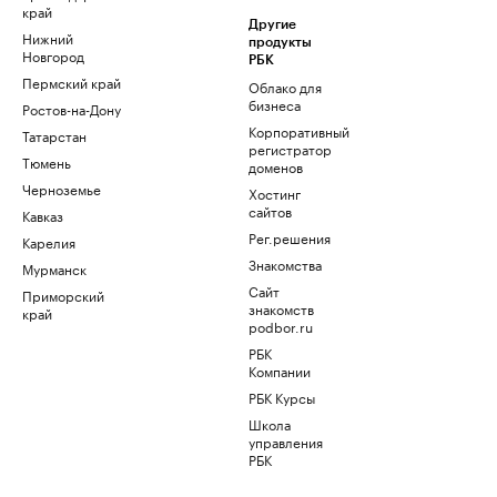
край
Другие
Нижний
продукты
Новгород
РБК
Пермский край
Облако для
бизнеса
Ростов-на-Дону
Корпоративный
Татарстан
регистратор
Тюмень
доменов
Черноземье
Хостинг
сайтов
Кавказ
Рег.решения
Карелия
Знакомства
Мурманск
Сайт
Приморский
знакомств
край
podbor.ru
РБК
Компании
РБК Курсы
Школа
управления
РБК