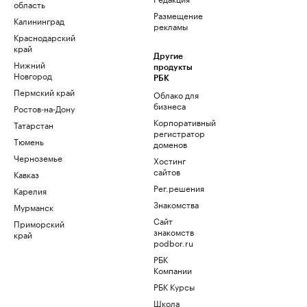
область
Размещение
Калининград
рекламы
Краснодарский
край
Другие
Нижний
продукты
Новгород
РБК
Пермский край
Облако для
бизнеса
Ростов-на-Дону
Корпоративный
Татарстан
регистратор
Тюмень
доменов
Черноземье
Хостинг
сайтов
Кавказ
Рег.решения
Карелия
Знакомства
Мурманск
Сайт
Приморский
знакомств
край
podbor.ru
РБК
Компании
РБК Курсы
Школа