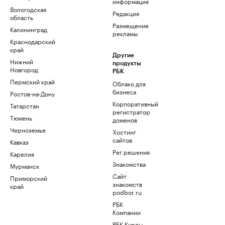
информация
Вологодская
Редакция
область
Размещение
Калининград
рекламы
Краснодарский
край
Другие
Нижний
продукты
Новгород
РБК
Пермский край
Облако для
бизнеса
Ростов-на-Дону
Корпоративный
Татарстан
регистратор
Тюмень
доменов
Черноземье
Хостинг
сайтов
Кавказ
Рег.решения
Карелия
Знакомства
Мурманск
Сайт
Приморский
знакомств
край
podbor.ru
РБК
Компании
РБК Курсы