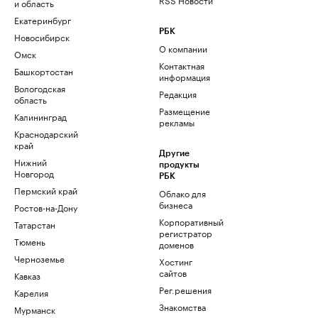
и область
Екатеринбург
РБК
Новосибирск
О компании
Омск
Контактная
Башкортостан
информация
Вологодская
Редакция
область
Размещение
Калининград
рекламы
Краснодарский
край
Другие
Нижний
продукты
Новгород
РБК
Пермский край
Облако для
бизнеса
Ростов-на-Дону
Корпоративный
Татарстан
регистратор
Тюмень
доменов
Черноземье
Хостинг
сайтов
Кавказ
Рег.решения
Карелия
Знакомства
Мурманск