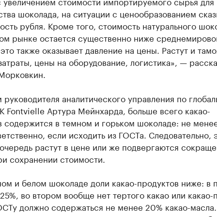
с увеличением стоимости импортируемого сырья для
тва шоколада, на ситуации с ценообразованием ска
ость рубля. Кроме того, стоимость натурального шок
ом рынке остается существенно ниже среднемирово
 это также оказывает давление на цены. Растут и та
затраты, цены на оборудование, логистика», — расска
Морковкин.
м руководителя аналитического управления по глоба
 Fontvielle Артура Мейнхарда, больше всего какао-
в содержится в темном и горьком шоколаде: не мене
етственно, если исходить из ГОСТа. Следовательно, 
 очередь растут в цене или же подвергаются сокращ
ри сохранении стоимости.
ом и белом шоколаде доли какао-продуктов ниже: в 
25%, во втором вообще нет тертого какао или какао-
ОСТу должно содержаться не менее 20% какао-масла.