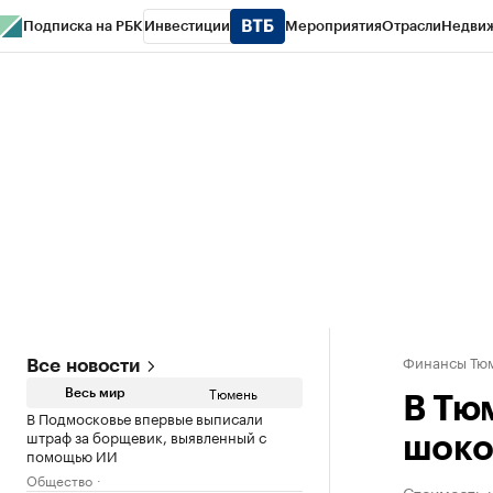
Подписка на РБК
Инвестиции
Мероприятия
Отрасли
Недви
РБК Life
Тренды
Визионеры
Национальные проекты
Город
Стиль
Кр
Конференции СПб
Спецпроекты
Проверка контрагентов
Политика
Финансы Тюм
Все новости
Тюмень
Весь мир
В Тю
В Подмосковье впервые выписали
штраф за борщевик, выявленный с
шоко
помощью ИИ
Общество
Стоимость 