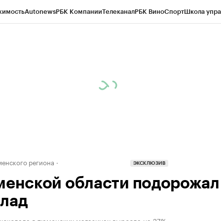
жимость
Autonews
РБК Компании
Телеканал
РБК Вино
Спорт
Школа упра
ипто
РБК Бизнес-среда
Дискуссионный клуб
Исследования
Кредитные 
Экономика
Бизнес
Технологии и медиа
Финансы
Рынок наличной валю
енского региона
ЭКСКЛЮЗИВ
менской области подорожал
лад
шоколада в тюменских магазинах выросла на 27%