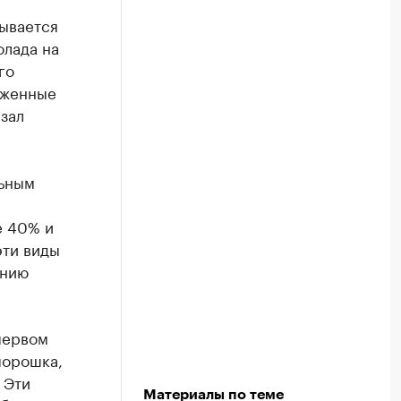
зывается
олада на
го
моженные
зал
льным
е 40% и
эти виды
ению
первом
порошка,
 Эти
Материалы по теме