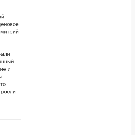
ий
ценовое
Дмитрий
ыли
ванный
ие и
ы.
что
ыросли