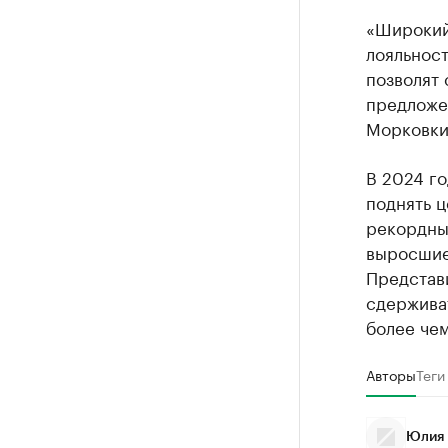
«Широкий
лояльнос
позволят 
предложе
Морковки
В 2024 г
поднять ц
рекордны
выросшие 
Представи
сдерживат
более че
Авторы
Теги
Юлия 