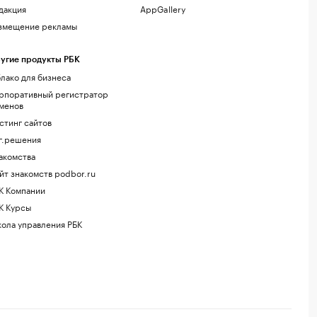
дакция
AppGallery
змещение рекламы
угие продукты РБК
лако для бизнеса
рпоративный регистратор
менов
стинг сайтов
г.решения
акомства
йт знакомств podbor.ru
К Компании
К Курсы
ола управления РБК