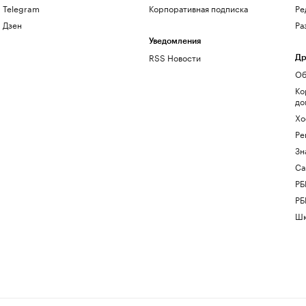
Telegram
Корпоративная подписка
Ре
Дзен
Ра
Уведомления
RSS Новости
Др
Об
Ко
до
Хо
Ре
Зн
Са
РБ
РБ
Шк