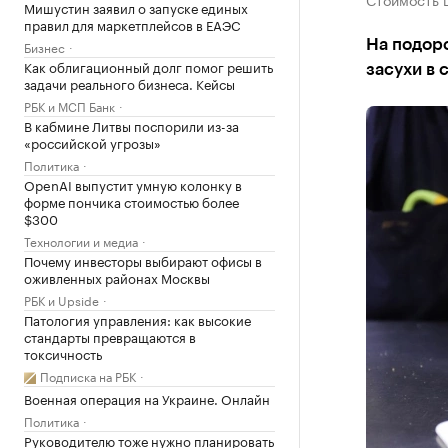
Мишустин заявил о запуске единых
правил для маркетплейсов в ЕАЭС
На подор
Бизнес
Как облигационный долг помог решить
засухи в 
задачи реального бизнеса. Кейсы
РБК и МСП Банк
В кабмине Литвы поспорили из-за
«российской угрозы»
Политика
OpenAI выпустит умную колонку в
форме пончика стоимостью более
$300
Технологии и медиа
Почему инвесторы выбирают офисы в
оживленных районах Москвы
РБК и Upside
Патология управления: как высокие
стандарты превращаются в
токсичность
Подписка на РБК
Военная операция на Украине. Онлайн
Политика
Руководителю тоже нужно планировать