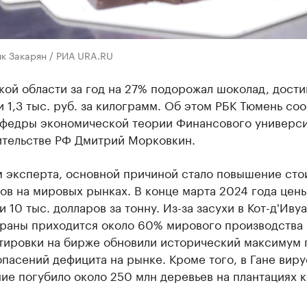
к Закарян / РИА URA.RU
ой области за год на 27% подорожал шоколад, дости
 1,3 тыс. руб. за килограмм. Об этом РБК Тюмень со
афедры экономической теории Финансового универси
ительстве РФ Дмитрий Морковкин.
м эксперта, основной причиной стало повышение сто
ов на мировых рынках. В конце марта 2024 года цен
 10 тыс. долларов за тонну. Из-за засухи в Кот-д'Ивуа
траны приходится около 60% мирового производства 
отировки на бирже обновили исторический максимум 
пасений дефицита на рынке. Кроме того, в Гане вир
ие погубило около 250 млн деревьев на плантациях к