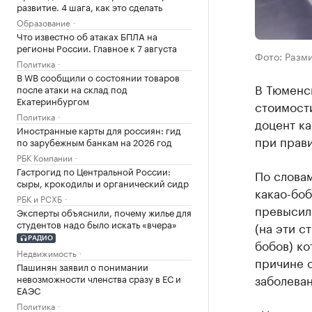
развитие. 4 шага, как это сделать
Образование
Что известно об атаках БПЛА на
регионы России. Главное к 7 августа
Фото: Разми
Политика
В WB сообщили о состоянии товаров
В Тюменск
после атаки на склад под
Екатеринбургом
стоимости
Политика
доцент к
Иностранные карты для россиян: гид
при прав
по зарубежным банкам на 2026 год
РБК Компании
Гастрогид по Центральной России:
По слова
сыры, крокодилы и органический сидр
какао-боб
РБК и РСХБ
превысили
Эксперты объяснили, почему жилье для
студентов надо было искать «вчера»
(на эти с
РАДИО
бобов) к
Недвижимость
причине о
Пашинян заявил о понимании
заболеван
невозможности членства сразу в ЕС и
ЕАЭС
Политика