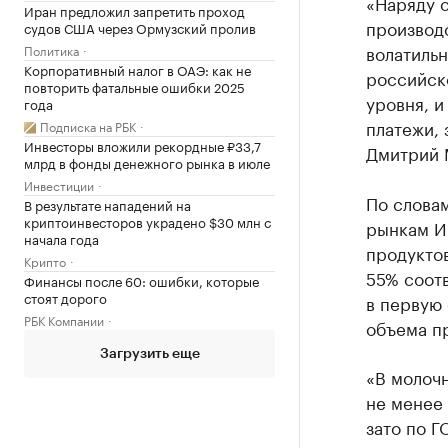
«Наряду 
Иран предложил запретить проход
производс
судов США через Ормузский пролив
волатильн
Политика
Корпоративный налог в ОАЭ: как не
российск
повторить фатальные ошибки 2025
уровня, и
года
платежи, 
Подписка на РБК
Инвесторы вложили рекордные ₽33,7
Дмитрий 
млрд в фонды денежного рынка в июле
Инвестиции
По слова
В результате нападений на
криптоинвесторов украдено $30 млн с
рынкам ИК
начала года
продукто
Крипто
55% соотв
Финансы после 60: ошибки, которые
стоят дорого
в первую
РБК Компании
объема п
Загрузить еще
«В молочн
не менее 
зато по Г