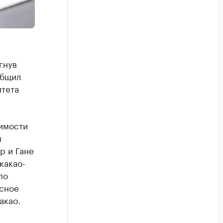
гнув
общил
тета
имости
ы
р и Гане
какао-
по
усное
акао.