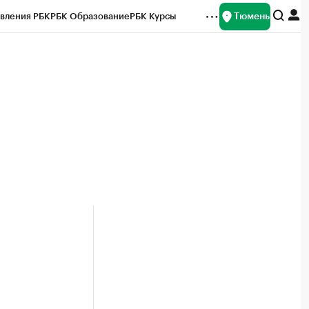
Тюмень
вления РБК
РБК Образование
РБК Курсы
рейтинги
Франшизы
Газета
Спецпроекты СПб
ты