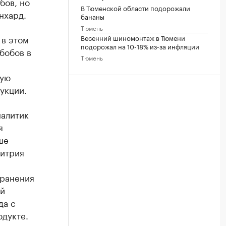
бов, но
В Тюменской области подорожали
нхард.
бананы
Тюмень
Весенний шиномонтаж в Тюмени
 в этом
подорожал на 10-18% из-за инфляции
бобов в
Тюмень
кую
укции.
налитик
я
ше
митрия
хранения
ой
да с
одукте.