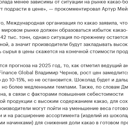
лада менее зависимы от ситуации на рынке какао-бо
ут подрасти в цене», — прокомментировал Артур Мей
о, Международная организация по какао заявила, что
 мировом рынке должен образоваться избыток какао-
42 тыс. тонн, однако ситуация по-прежнему остается
ой, а значит производители будут закладывать высо
 сырья в цены скажется на конечной стоимости прод
тся прогноза на 2025 год, то, как отметил ведущий а
inance Global Владимир Чернов, рост цен замедлитс
до 10-15%, но не остановится. Шоколад будет и даль
, но более медленными темпами. Также, по словам Д
на, в связи с факторами повышения себестоимости
ой продукции с высоким содержанием какао, для со
оизводители могут пойти на уменьшение веса готов
и и на расширение ассортимента (изделий из шокола
и начинками) для снижения доли какао в готовом пр