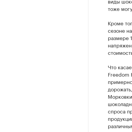
виды шоко
тоже мог
Кроме тог
сезоне на
размере 1
напряженн
стоимость
Что касае
Freedom F
примерно 
дорожать
Морковки
шоколадн
спроса пр
продукци
различным