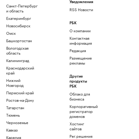
Уведомления
Санкт-Петербург
RSS Новости
и область
Екатеринбург
РБК
Новосибирск
О компании
Омск
Контактная
Башкортостан
информация
Вологодская
Редакция
область
Размещение
Калининград
рекламы
Краснодарский
край
Другие
Нижний
продукты
Новгород
РБК
Пермский край
Облако для
бизнеса
Ростов-на-Дону
Корпоративный
Татарстан
регистратор
Тюмень
доменов
Черноземье
Хостинг
сайтов
Кавказ
Рег.решения
Карелия