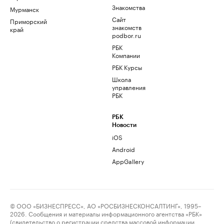
Знакомства
Мурманск
Сайт
Приморский
знакомств
край
podbor.ru
РБК
Компании
РБК Курсы
Школа
управления
РБК
РБК
Новости
iOS
Android
AppGallery
© ООО «БИЗНЕСПРЕСС», АО «РОСБИЗНЕСКОНСАЛТИНГ», 1995–
2026. Сообщения и материалы информационного агентства «РБК»
(свидетельство о регистрации средства массовой информации