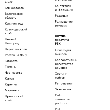
Омск
Контактная
Башкортостан
информация
Вологодская
Редакция
область
Размещение
Калининград
рекламы
Краснодарский
край
Другие
Нижний
продукты
Новгород
РБК
Пермский край
Облако для
бизнеса
Ростов-на-Дону
Корпоративный
Татарстан
регистратор
Тюмень
доменов
Черноземье
Хостинг
сайтов
Кавказ
Рег.решения
Карелия
Знакомства
Мурманск
Сайт
Приморский
знакомств
край
podbor.ru
РБК