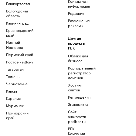
Контактная
Башкортостан
информация
Вологодская
Редакция
область
Размещение
Калининград
рекламы
Краснодарский
край
Другие
Нижний
продукты
Новгород
РБК
Пермский край
Облако для
бизнеса
Ростов-на-Дону
Корпоративный
Татарстан
регистратор
Тюмень
доменов
Черноземье
Хостинг
сайтов
Кавказ
Рег.решения
Карелия
Знакомства
Мурманск
Сайт
Приморский
знакомств
край
podbor.ru
РБК
Компании