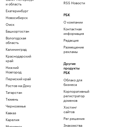
RSS Новости
и область
Екатеринбург
РБК
Новосибирск
О компании
Омск
Контактная
Башкортостан
информация
Вологодская
Редакция
область
Размещение
Калининград
рекламы
Краснодарский
край
Другие
Нижний
продукты
Новгород
РБК
Пермский край
Облако для
бизнеса
Ростов-на-Дону
Корпоративный
Татарстан
регистратор
Тюмень
доменов
Черноземье
Хостинг
сайтов
Кавказ
Рег.решения
Карелия
Знакомства
Мурманск