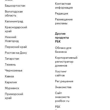
Контактная
Башкортостан
информация
Вологодская
Редакция
область
Размещение
Калининград
рекламы
Краснодарский
край
Другие
Нижний
продукты
Новгород
РБК
Пермский край
Облако для
бизнеса
Ростов-на-Дону
Корпоративный
Татарстан
регистратор
Тюмень
доменов
Черноземье
Хостинг
сайтов
Кавказ
Рег.решения
Карелия
Знакомства
Мурманск
Сайт
Приморский
знакомств
край
podbor.ru
РБК