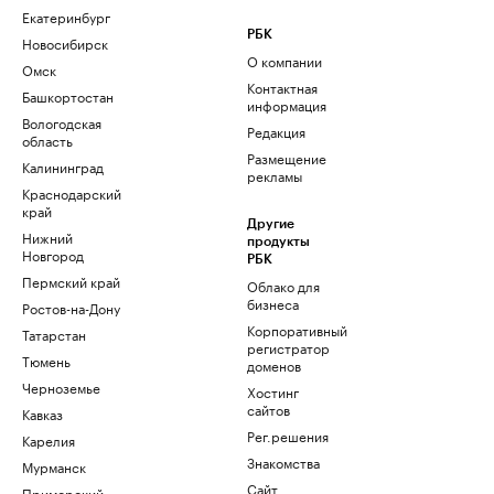
Екатеринбург
РБК
Новосибирск
О компании
Омск
Контактная
Башкортостан
информация
Вологодская
Редакция
область
Размещение
Калининград
рекламы
Краснодарский
край
Другие
Нижний
продукты
Новгород
РБК
Пермский край
Облако для
бизнеса
Ростов-на-Дону
Корпоративный
Татарстан
регистратор
Тюмень
доменов
Черноземье
Хостинг
сайтов
Кавказ
Рег.решения
Карелия
Знакомства
Мурманск
Сайт
Приморский