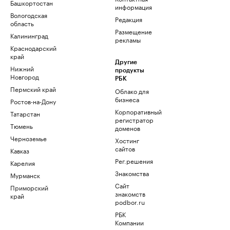
Башкортостан
информация
Вологодская
Редакция
область
Размещение
Калининград
рекламы
Краснодарский
край
Другие
Нижний
продукты
Новгород
РБК
Пермский край
Облако для
бизнеса
Ростов-на-Дону
Корпоративный
Татарстан
регистратор
Тюмень
доменов
Черноземье
Хостинг
сайтов
Кавказ
Рег.решения
Карелия
Знакомства
Мурманск
Сайт
Приморский
знакомств
край
podbor.ru
РБК
Компании