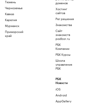
Тюмень
доменов
Черноземье
Хостинг
сайтов
Кавказ
Рег.решения
Карелия
Знакомства
Мурманск
Сайт
Приморский
знакомств
край
podbor.ru
РБК
Компании
РБК Курсы
Школа
управления
РБК
РБК
Новости
iOS
Android
AppGallery