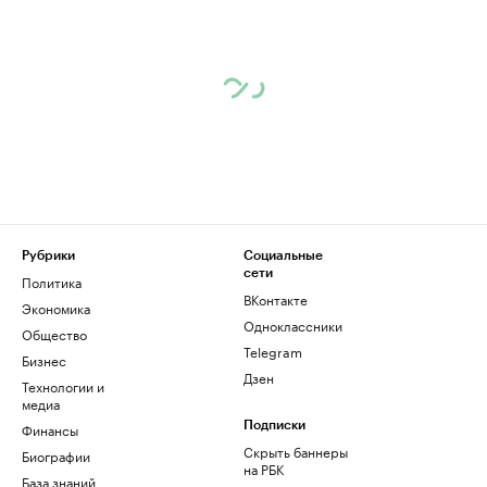
Рубрики
Социальные
сети
Политика
ВКонтакте
Экономика
Одноклассники
Общество
Telegram
Бизнес
Дзен
Технологии и
медиа
Финансы
Подписки
Скрыть баннеры
Биографии
на РБК
База знаний