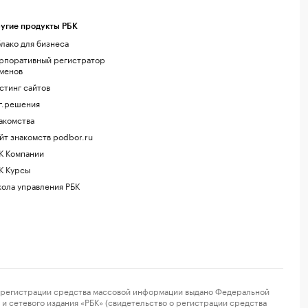
угие продукты РБК
лако для бизнеса
рпоративный регистратор
менов
стинг сайтов
г.решения
акомства
йт знакомств podbor.ru
К Компании
К Курсы
ола управления РБК
регистрации средства массовой информации выдано Федеральной
и сетевого издания «РБК» (свидетельство о регистрации средства