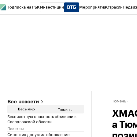
Подписка на РБК
Инвестиции
Мероприятия
Отрасли
Недви
РБК Life
Тренды
Визионеры
Национальные проекты
Город
Стиль
Кр
Конференции СПб
Спецпроекты
Проверка контрагентов
Политика
Тюмень
Все новости
Тюмень
Весь мир
ХМАО
Беспилотную опасность объявили в
Свердловской области
а Тю
Политика
Синоптик допустил обновление
пози