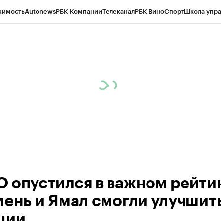
жимость
Autonews
РБК Компании
Телеканал
РБК Вино
Спорт
Школа упра
ипто
РБК Бизнес-среда
Дискуссионный клуб
Исследования
Кредитные 
Экономика
Бизнес
Технологии и медиа
Финансы
Рынок наличной валю
 опустился в важном рейтин
мень и Ямал смогли улучшит
ции