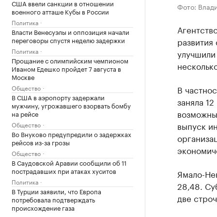
США ввели санкции в отношении
Фото: Влад
военного атташе Кубы в России
Политика
Агентство
Власти Венесуэлы и оппозиция начали
переговоры спустя неделю задержки
развития 
Политика
улучшили 
Прощание с олимпийским чемпионом
несколько
Иваном Едешко пройдет 7 августа в
Москве
Общество
В частнос
В США в аэропорту задержали
заняла 12
мужчину, угрожавшего взорвать бомбу
возможных
на рейсе
выпуск и
Общество
Во Внуково предупредили о задержках
организа
рейсов из-за грозы
экономич
Общество
В Саудовской Аравии сообщили об 11
пострадавших при атаках хуситов
Ямало-Не
Политика
28,48. Су
В Турции заявили, что Европа
две строч
потребовала подтверждать
происхождение газа