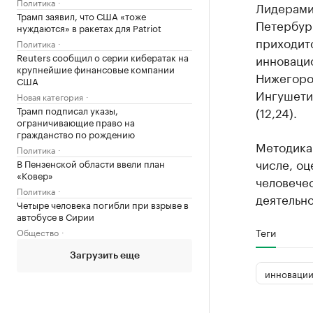
Политика
Лидерами 
Трамп заявил, что США «тоже
Петербург
нуждаются» в ракетах для Patriot
приходит
Политика
Reuters сообщил о серии кибератак на
инновацио
крупнейшие финансовые компании
Нижегоро
США
Ингушетия
Новая категория
Трамп подписал указы,
(12,24).
ограничивающие право на
гражданство по рождению
Методика 
Политика
числе, оц
В Пензенской области ввели план
«Ковер»
человече
Политика
деятельно
Четыре человека погибли при взрыве в
автобусе в Сирии
Теги
Общество
Загрузить еще
инноваци