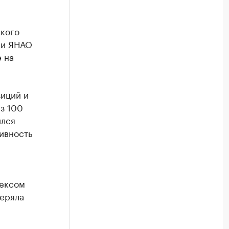
ского
 и ЯНАО
 на
зиций и
из 100
ился
ивность
дексом
теряла