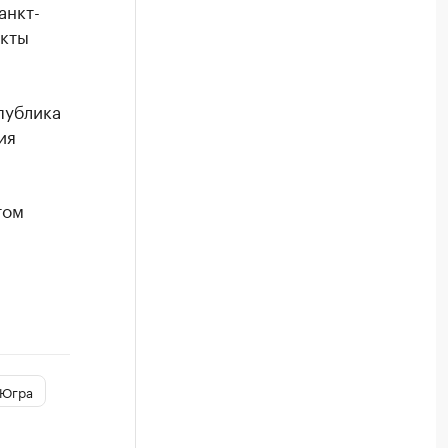
анкт-
екты
публика
ия
том
Югра