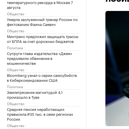
температурного рекорда в Москве 7
августа
Общество
Умерла заслуженный тренер России по
фехтованию Фаина Саевич
Общество
Минтранс предложил защищать трассы
от БПЛА за счет дорожных бюджетов
Политика
Супруге главы издательства «Джем»
предъявили обвинение в
мошенничестве
Общество
Bloomberg узнал о серии самоубийств
в Киберкомандовании США
Политика
Землетрясение магнитудой 4,1
произошло в Туве
Общество
Средняя пенсия неработающих
превысила ₽35 тыс. в семи регионах
России
Общество