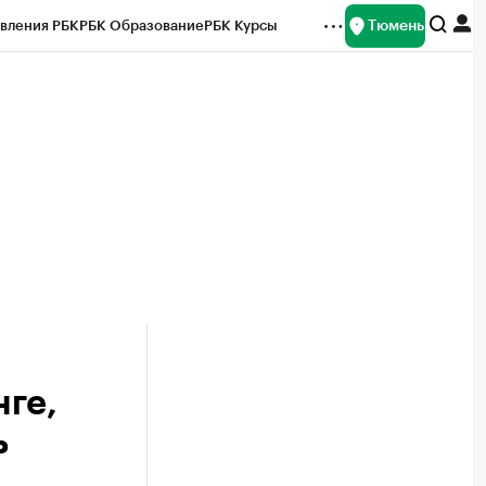
Тюмень
вления РБК
РБК Образование
РБК Курсы
рейтинги
Франшизы
Газета
Спецпроекты СПб
ты
ге,
ь