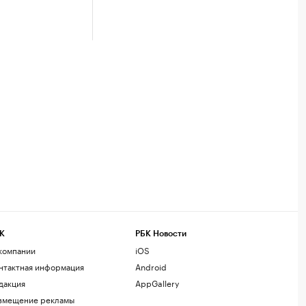
К
РБК Новости
компании
iOS
нтактная информация
Android
дакция
AppGallery
змещение рекламы