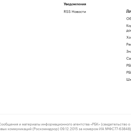
Уведомления
RSS Новости
Др
Об
Ко
до
Хо
Ре
Зн
Са
РБ
РБ
Шк
ения и материалы информационного агентства «РБК» (свидетельство о 
овых коммуникаций (Роскомнадзор) 09.12.2015 за номером ИА №ФС77-63848) 