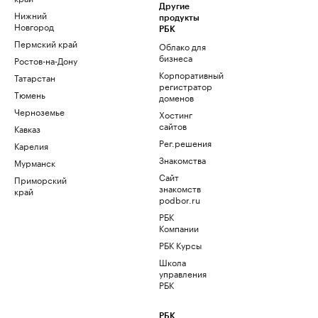
Другие
Нижний
продукты
Новгород
РБК
Пермский край
Облако для
бизнеса
Ростов-на-Дону
Корпоративный
Татарстан
регистратор
Тюмень
доменов
Черноземье
Хостинг
сайтов
Кавказ
Рег.решения
Карелия
Знакомства
Мурманск
Сайт
Приморский
знакомств
край
podbor.ru
РБК
Компании
РБК Курсы
Школа
управления
РБК
РБК