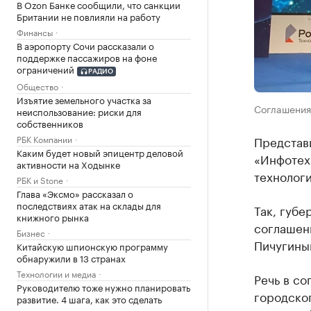
В Ozon Банке сообщили, что санкции
Британии не повлияли на работу
Финансы
В аэропорту Сочи рассказали о
поддержке пассажиров на фоне
ограничений
РАДИО
Общество
Изъятие земельного участка за
Соглашения
неиспользование: риски для
собственников
РБК Компании
Представ
Каким будет новый эпицентр деловой
«Инфотех
активности на Ходынке
технологи
РБК и Stone
Глава «Эксмо» рассказал о
последствиях атак на склады для
Так, губ
книжного рынка
соглашен
Бизнес
Пичугины
Китайскую шпионскую программу
обнаружили в 13 странах
Технологии и медиа
Речь в со
Руководителю тоже нужно планировать
городско
развитие. 4 шага, как это сделать