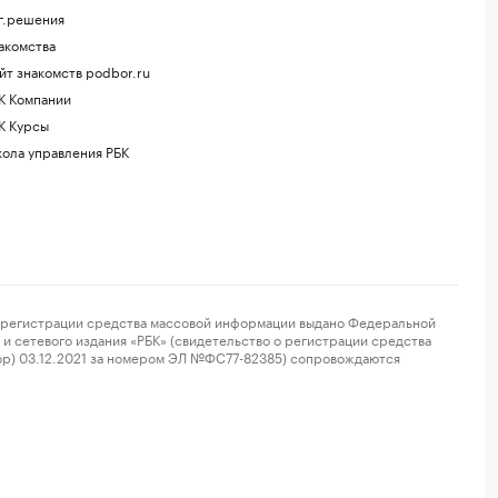
г.решения
акомства
йт знакомств podbor.ru
К Компании
К Курсы
ола управления РБК
регистрации средства массовой информации выдано Федеральной
и сетевого издания «РБК» (свидетельство о регистрации средства
ор) 03.12.2021 за номером ЭЛ №ФС77-82385) сопровождаются