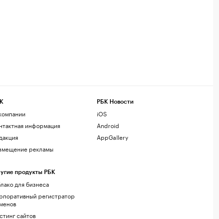
К
РБК Новости
компании
iOS
нтактная информация
Android
дакция
AppGallery
змещение рекламы
угие продукты РБК
лако для бизнеса
рпоративный регистратор
менов
стинг сайтов