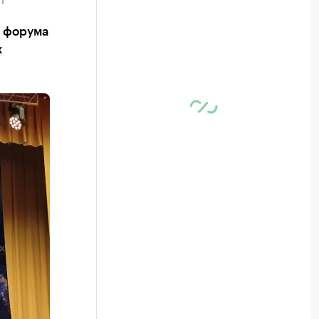
о форума
х