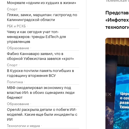
Монреале «одним из худших в жизни»
Спорт
Представ
Пляжи, замки, марципан: гастрогид по
Калининградской области
«Инфотех
РБК и РСХБ
технологи
Чему и как сегодня учат топ-
менеджеров: тренды EdTech для
управленцев
Образование
Фабио Каннаваро заявил, что в
сборной Узбекистана завелся «крот»
Спорт
В Курске почтили память погибших в
годовщину вторжения ВСУ
Политика
МВФ смоделировал экономику под
властью ИИ: в обоих сценариях люди
беднеют
Образование
OpenAI раскрыла детали о побеге ИИ-
моделей. Какие еще были инциденты с
ИИ
Технологии и медиа