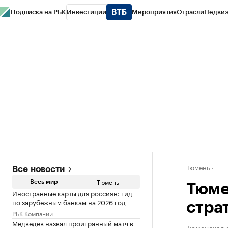
Подписка на РБК
Инвестиции
Мероприятия
Отрасли
Недви
РБК Life
Тренды
Визионеры
Национальные проекты
Город
Стиль
Кр
Конференции СПб
Спецпроекты
Проверка контрагентов
Политика
Тюмень
Все новости
Тюмень
Весь мир
Тюме
Иностранные карты для россиян: гид
по зарубежным банкам на 2026 год
стра
РБК Компании
Медведев назвал проигранный матч в
Тюменская 