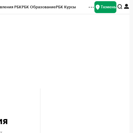
Тюмень
вления РБК
РБК Образование
РБК Курсы
рейтинги
Франшизы
Газета
Спецпроекты СПб
ты
ия
T