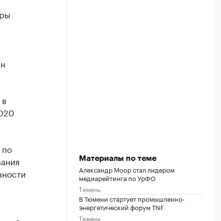
еры
ан
 в
2020
 по
вания
Материалы по теме
Александр Моор стал лидером
вности
медиарейтинга по УрФО
Тюмень
В Тюмени стартует промышленно-
энергетический форум TNF
Тюмень