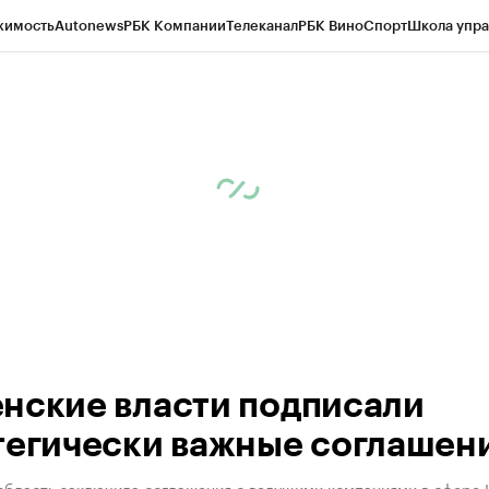
жимость
Autonews
РБК Компании
Телеканал
РБК Вино
Спорт
Школа упра
ипто
РБК Бизнес-среда
Дискуссионный клуб
Исследования
Кредитные 
Экономика
Бизнес
Технологии и медиа
Финансы
Рынок наличной валю
нские власти подписали
тегически важные соглашен
область заключила соглашения с ведущими компаниями в сфере I