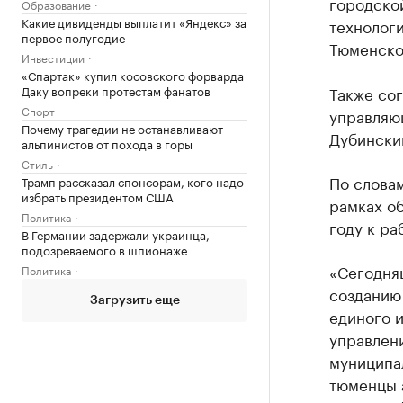
городско
Образование
Какие дивиденды выплатит «Яндекс» за
технолог
первое полугодие
Тюменско
Инвестиции
«Спартак» купил косовского форварда
Даку вопреки протестам фанатов
Также сог
Спорт
управляю
Почему трагедии не останавливают
Дубински
альпинистов от похода в горы
Стиль
По словам
Трамп рассказал спонсорам, кого надо
избрать президентом США
рамках о
Политика
году к ра
В Германии задержали украинца,
подозреваемого в шпионаже
«Сегодня
Политика
созданию
Загрузить еще
единого 
управлен
муниципа
тюменцы 