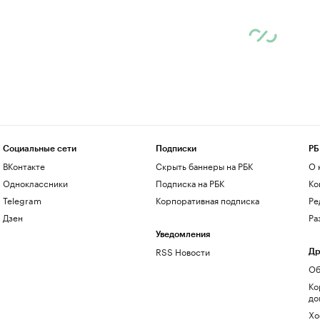
Социальные сети
Подписки
РБ
ВКонтакте
Скрыть баннеры на РБК
О 
Одноклассники
Подписка на РБК
Ко
Telegram
Корпоративная подписка
Ре
Дзен
Ра
Уведомления
RSS Новости
Др
Об
Ко
до
Хо