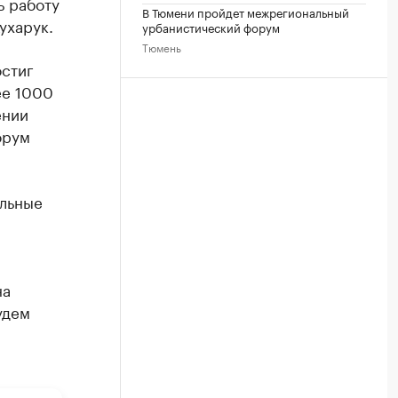
ь работу
В Тюмени пройдет межрегиональный
ухарук.
урбанистический форум
Тюмень
стиг
ее 1000
ении
орум
альные
на
удем
а