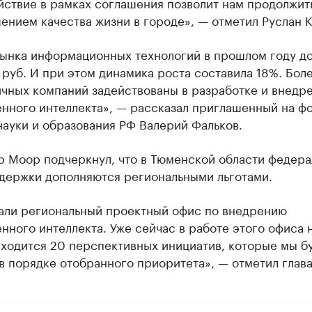
йствие в рамках соглашения позволит нам продолжит
ением качества жизни в городе», — отметил Руслан К
ынка информационных технологий в прошлом году до
руб. И при этом динамика роста составила 18%. Бол
ичных компаний задействованы в разработке и внедр
енного интеллекта», — рассказал приглашенный на ф
ауки и образования РФ Валерий Фальков.
р Моор подчеркнул, что в Тюменской области федер
держки дополняются региональными льготами.
али региональный проектный офис по внедрению
нного интеллекта. Уже сейчас в работе этого офиса 
аходится 20 перспективных инициатив, которые мы б
в порядке отобранного приоритета», — отметил глав