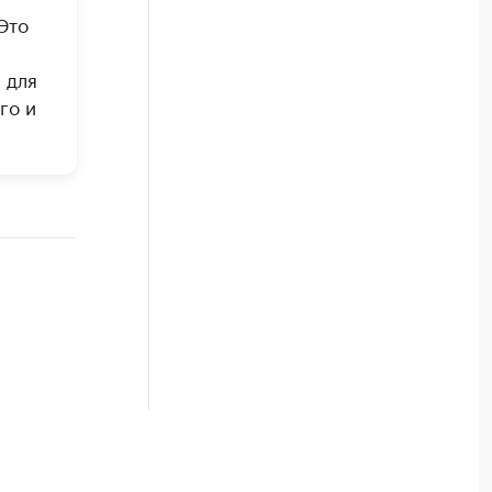
Это
 для
го и