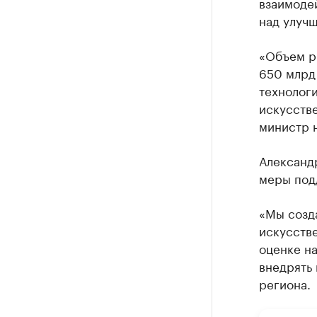
взаимоде
над улучш
«Объем р
650 млрд 
технолог
искусств
министр н
Александ
меры под
«Мы созд
искусстве
оценке н
внедрять 
региона.