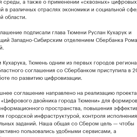
й среды, а также о применении «сквозных» цифровых
ий в различных отраслях экономики и социальной сф
й области.
лашение подписали глава Тюмени Руслан Кухарук и
щий Западно-Сибирским отделением Сбербанка Ром
й.
 Кухарука, Тюмень одним из первых городов региона
бластного соглашения со Сбербанком приступила в 
боте по развитию цифровизации.
шнее соглашение направлено на реализацию проекта
 «Цифрового двойника города Тюмени» для формиро
информационного пространства, повышения эффекти
ия городской инфраструктурой, контроля исполнения
льных заданий. Наша общая со Сбером цель — чтобы
активно пользовались удобными сервисами, а