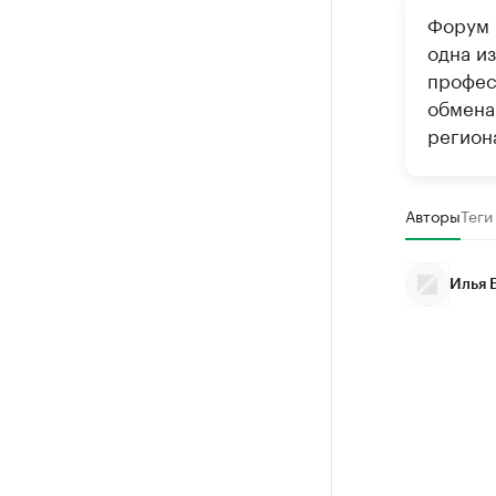
Форум 
одна и
профес
обмена
регион
Авторы
Теги
Илья 