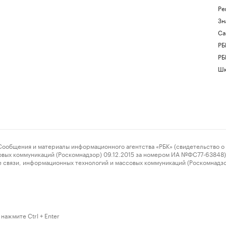
Ре
Зн
Са
РБ
РБ
Шк
ения и материалы информационного агентства «РБК» (свидетельство о 
овых коммуникаций (Роскомнадзор) 09.12.2015 за номером ИА №ФС77-63848) 
 связи, информационных технологий и массовых коммуникаций (Роскомнадз
нажмите Ctrl + Enter