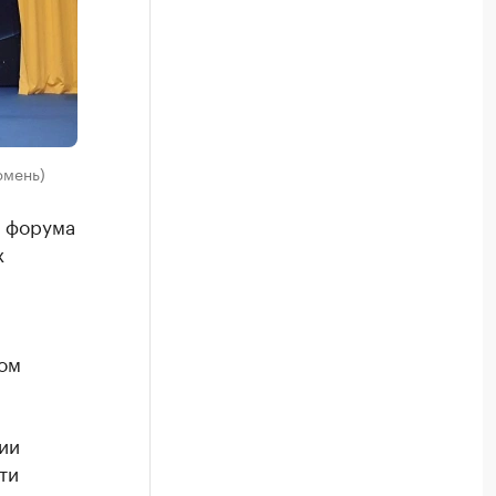
юмень)
о форума
х
ом
ии
ти