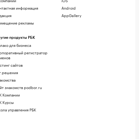
компании
iOS
нтактная информация
Android
дакция
AppGallery
змещение рекламы
угие продукты РБК
лако для бизнеса
рпоративный регистратор
менов
стинг сайтов
г.решения
акомства
йт знакомств podbor.ru
К Компании
К Курсы
ола управления РБК