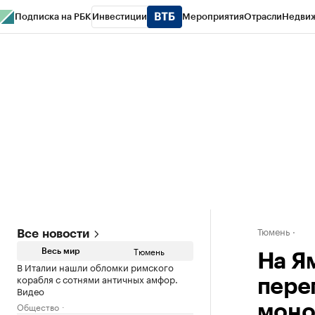
Подписка на РБК
Инвестиции
Мероприятия
Отрасли
Недви
РБК Life
Тренды
Визионеры
Национальные проекты
Город
Стиль
Кр
Конференции СПб
Спецпроекты
Проверка контрагентов
Политика
Тюмень
Все новости
Тюмень
Весь мир
На Я
В Италии нашли обломки римского
корабля с сотнями античных амфор.
пере
Видео
Общество
моно