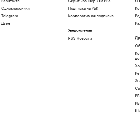
ВКонтакте
Скрыть баннеры на РБК
О 
Одноклассники
Подписка на РБК
Ко
Telegram
Корпоративная подписка
Ре
Дзен
Ра
Уведомления
RSS Новости
Др
Об
Ко
до
Хо
Ре
Зн
Са
РБ
РБ
Шк