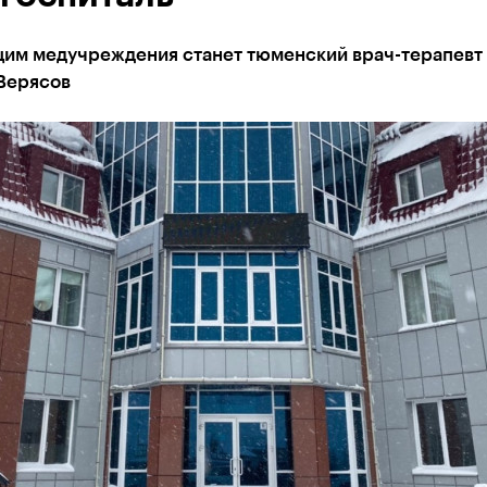
им медучреждения станет тюменский врач-терапевт
Верясов