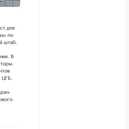
ст для
аз» по
й штаб.
рме. В
торы.
нтов
 ЦГБ.
рач-
ового