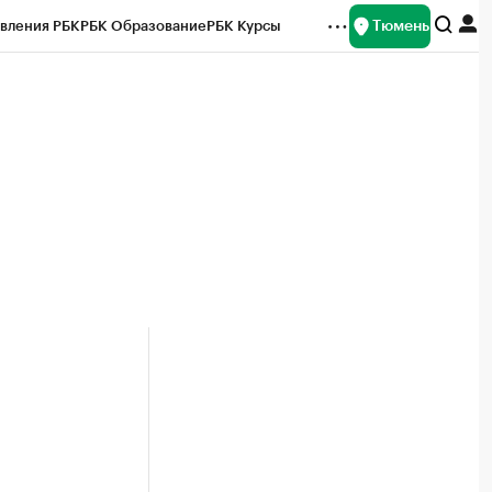
Тюмень
вления РБК
РБК Образование
РБК Курсы
рейтинги
Франшизы
Газета
Спецпроекты СПб
ты
и