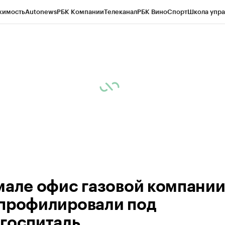
жимость
Autonews
РБК Компании
Телеканал
РБК Вино
Спорт
Школа упра
ипто
РБК Бизнес-среда
Дискуссионный клуб
Исследования
Кредитные 
Экономика
Бизнес
Технологии и медиа
Финансы
Рынок наличной валю
мале офис газовой компани
профилировали под
госпиталь