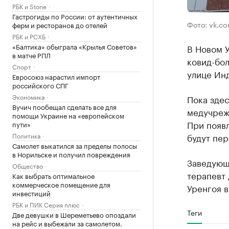
РБК и Stone
Гастрогиды по России: от аутентичных
Фото: vk.c
ферм и ресторанов до отелей
РБК и РСХБ
«Балтика» обыграла «Крылья Советов»
В Новом 
в матче РПЛ
ковид-бол
Спорт
улице Ин
Евросоюз нарастил импорт
российского СПГ
Экономика
Пока здес
Вучич пообещал сделать все для
медучреж
помощи Украине на «европейском
При появ
пути»
Политика
будут пе
Самолет выкатился за пределы полосы
в Норильске и получил повреждения
Заведующ
Общество
терапевт 
Как выбрать оптимальное
коммерческое помещение для
Уренгоя в
инвестиций
РБК и ПИК Серия плюс
Теги
Две девушки в Шереметьево опоздали
на рейс и выбежали за самолетом.