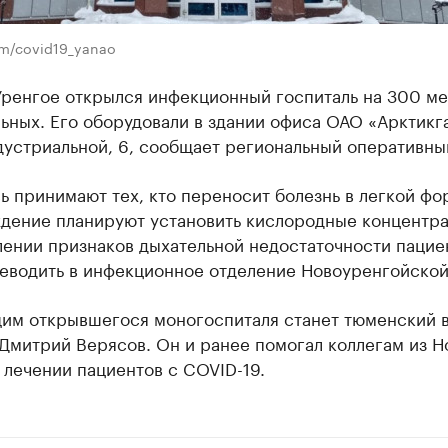
om/covid19_yanao
Уренгое открылся инфекционный госпиталь на 300 ме
ьных. Его оборудовали в здании офиса ОАО «Арктикг
дустриальной, 6, сообщает региональный оперативны
ь принимают тех, кто переносит болезнь в легкой фо
дение планируют установить кислородные концентра
лении признаков дыхательной недостаточности пацие
реводить в инфекционное отделение Новоуренгойской
им открывшегося моногоспиталя станет тюменский в
Дмитрий Верясов. Он и ранее помогал коллегам из Н
 лечении пациентов с COVID-19.