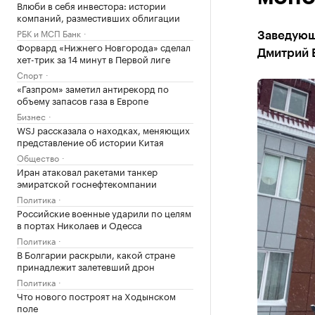
Влюби в себя инвестора: истории
компаний, разместивших облигации
РБК и МСП Банк
Заведующ
Форвард «Нижнего Новгорода» сделал
Дмитрий 
хет-трик за 14 минут в Первой лиге
Спорт
«Газпром» заметил антирекорд по
объему запасов газа в Европе
Бизнес
WSJ рассказала о находках, меняющих
представление об истории Китая
Общество
Иран атаковал ракетами танкер
эмиратской госнефтекомпании
Политика
Российские военные ударили по целям
в портах Николаев и Одесса
Политика
В Болгарии раскрыли, какой стране
принадлежит залетевший дрон
Политика
Что нового построят на Ходынском
поле