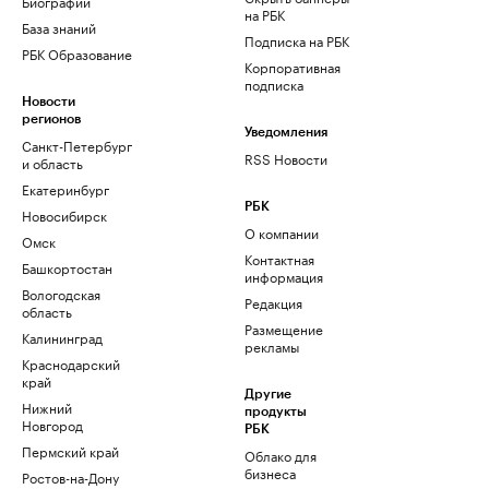
Биографии
на РБК
База знаний
Подписка на РБК
РБК Образование
Корпоративная
подписка
Новости
регионов
Уведомления
Санкт-Петербург
RSS Новости
и область
Екатеринбург
РБК
Новосибирск
О компании
Омск
Контактная
Башкортостан
информация
Вологодская
Редакция
область
Размещение
Калининград
рекламы
Краснодарский
край
Другие
Нижний
продукты
Новгород
РБК
Пермский край
Облако для
бизнеса
Ростов-на-Дону