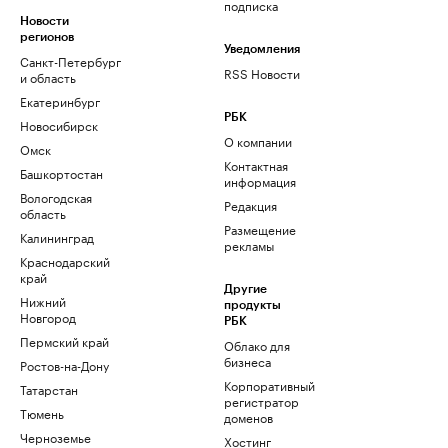
подписка
Новости
регионов
Уведомления
Санкт-Петербург
RSS Новости
и область
Екатеринбург
РБК
Новосибирск
О компании
Омск
Контактная
Башкортостан
информация
Вологодская
Редакция
область
Размещение
Калининград
рекламы
Краснодарский
край
Другие
Нижний
продукты
Новгород
РБК
Пермский край
Облако для
бизнеса
Ростов-на-Дону
Корпоративный
Татарстан
регистратор
Тюмень
доменов
Черноземье
Хостинг