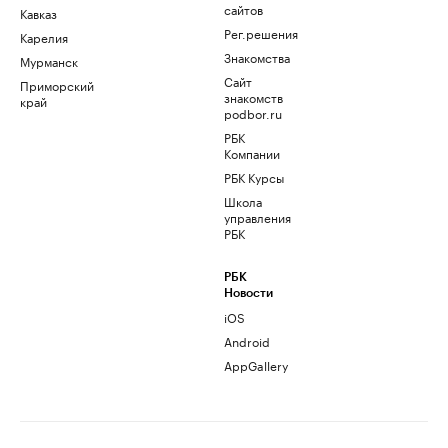
сайтов
Кавказ
Рег.решения
Карелия
Знакомства
Мурманск
Сайт
Приморский
знакомств
край
podbor.ru
РБК
Компании
РБК Курсы
Школа
управления
РБК
РБК
Новости
iOS
Android
AppGallery