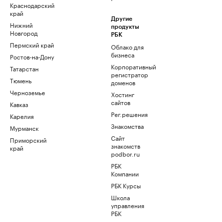
Краснодарский
край
Другие
Нижний
продукты
Новгород
РБК
Пермский край
Облако для
бизнеса
Ростов-на-Дону
Корпоративный
Татарстан
регистратор
Тюмень
доменов
Черноземье
Хостинг
сайтов
Кавказ
Рег.решения
Карелия
Знакомства
Мурманск
Сайт
Приморский
знакомств
край
podbor.ru
РБК
Компании
РБК Курсы
Школа
управления
РБК