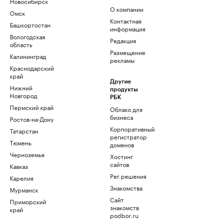
Новосибирск
О компании
Омск
Контактная
Башкортостан
информация
Вологодская
Редакция
область
Размещение
Калининград
рекламы
Краснодарский
край
Другие
Нижний
продукты
Новгород
РБК
Пермский край
Облако для
бизнеса
Ростов-на-Дону
Корпоративный
Татарстан
регистратор
Тюмень
доменов
Черноземье
Хостинг
сайтов
Кавказ
Рег.решения
Карелия
Знакомства
Мурманск
Сайт
Приморский
знакомств
край
podbor.ru