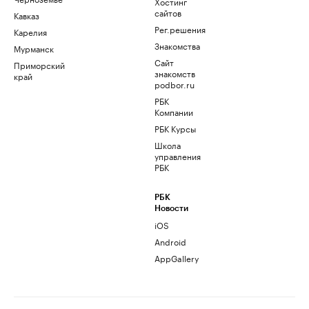
Хостинг
сайтов
Кавказ
Рег.решения
Карелия
Знакомства
Мурманск
Сайт
Приморский
знакомств
край
podbor.ru
РБК
Компании
РБК Курсы
Школа
управления
РБК
РБК
Новости
iOS
Android
AppGallery