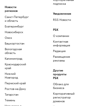
подписка
Новости
регионов
Уведомления
Санкт-Петербург
RSS Новости
и область
Екатеринбург
РБК
Новосибирск
О компании
Омск
Контактная
Башкортостан
информация
Вологодская
Редакция
область
Размещение
Калининград
рекламы
Краснодарский
край
Другие
Нижний
продукты
Новгород
РБК
Пермский край
Облако для
бизнеса
Ростов-на-Дону
Корпоративный
Татарстан
регистратор
Тюмень
доменов
Черноземье