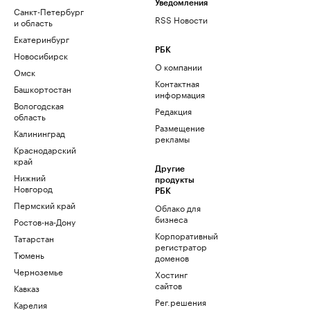
Уведомления
Санкт-Петербург
RSS Новости
и область
Екатеринбург
РБК
Новосибирск
О компании
Омск
Контактная
Башкортостан
информация
Вологодская
Редакция
область
Размещение
Калининград
рекламы
Краснодарский
край
Другие
Нижний
продукты
Новгород
РБК
Пермский край
Облако для
бизнеса
Ростов-на-Дону
Корпоративный
Татарстан
регистратор
Тюмень
доменов
Черноземье
Хостинг
сайтов
Кавказ
Рег.решения
Карелия