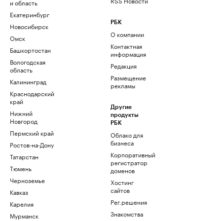
RSS Новости
и область
Екатеринбург
РБК
Новосибирск
О компании
Омск
Контактная
Башкортостан
информация
Вологодская
Редакция
область
Размещение
Калининград
рекламы
Краснодарский
край
Другие
Нижний
продукты
Новгород
РБК
Пермский край
Облако для
бизнеса
Ростов-на-Дону
Корпоративный
Татарстан
регистратор
Тюмень
доменов
Черноземье
Хостинг
сайтов
Кавказ
Рег.решения
Карелия
Знакомства
Мурманск