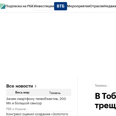
Подписка на РБК
Инвестиции
Мероприятия
Отрасли
Недви
РБК Life
Тренды
Визионеры
Национальные проекты
Город
Стиль
Кр
Конференции СПб
Спецпроекты
Проверка контрагентов
Политика
Тюмень
Все новости
Тюмень
Весь мир
В То
Зачем смартфону телеобъектив, 200
Мп и большой сенсор
трещ
РБК и Huawei
Конгресс оценил создание «Золотого