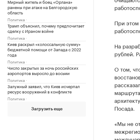
Мирный житель и боец «Орлана»
работосп
ранены при атаке на Белгородскую
область
Политика
При этом 
Трамп объяснил, почему предпочитает
работосп
сделку с Ираном войне
Политика
Киев раскрыл «колоссальную сумму»
На разра
бюджетной помощи от Запада с 2022
рублей. Р
года
Политика
Число закрытых за ночь российских
О том, чт
аэропортов выросло до восьми
восстано
Политика
рассказал
Залужный заявил, что Киев исчерпал
ресурс вооружений в конфликте
маршрута
Политика
архитект
Посада.
Загрузить еще
«Мы не от
межрегио
междунар