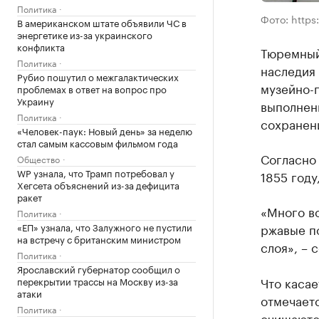
Политика
Фото: https:
В американском штате объявили ЧС в
энергетике из-за украинского
конфликта
Тюремный
Политика
наследия
Рубио пошутил о межгалактических
музейно-
проблемах в ответ на вопрос про
Украину
выполнен
Политика
сохранен
«Человек-паук: Новый день» за неделю
стал самым кассовым фильмом года
Согласно 
Общество
WP узнала, что Трамп потребовал у
1855 году
Хегсета объяснений из-за дефицита
ракет
«Много в
Политика
«ЕП» узнала, что Залужного не пустили
ржавые п
на встречу с британским министром
слоя», – 
Политика
Ярославский губернатор сообщил о
Что касае
перекрытии трассы на Москву из-за
атаки
отмечаетс
Политика
очищаются