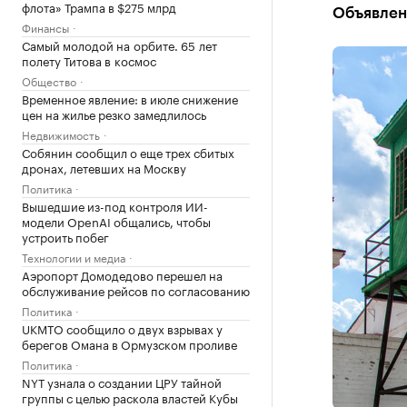
флота» Трампа в $275 млрд
Объявлена
Финансы
Самый молодой на орбите. 65 лет
полету Титова в космос
Общество
Временное явление: в июле снижение
цен на жилье резко замедлилось
Недвижимость
Собянин сообщил о еще трех сбитых
дронах, летевших на Москву
Политика
Вышедшие из-под контроля ИИ-
модели OpenAI общались, чтобы
устроить побег
Технологии и медиа
Аэропорт Домодедово перешел на
обслуживание рейсов по согласованию
Политика
UKMTO сообщило о двух взрывах у
берегов Омана в Ормузском проливе
Политика
NYT узнала о создании ЦРУ тайной
группы с целью раскола властей Кубы