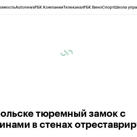
жимость
Autonews
РБК Компании
Телеканал
РБК Вино
Спорт
Школа упра
ипто
РБК Бизнес-среда
Дискуссионный клуб
Исследования
Кредитные 
Экономика
Бизнес
Технологии и медиа
Финансы
Рынок наличной валю
больске тюремный замок с
инами в стенах отреставри