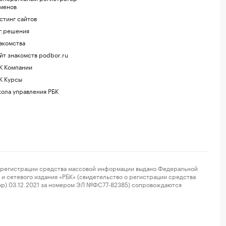
менов
стинг сайтов
г.решения
акомства
йт знакомств podbor.ru
К Компании
К Курсы
ола управления РБК
регистрации средства массовой информации выдано Федеральной
и сетевого издания «РБК» (свидетельство о регистрации средства
ор) 03.12.2021 за номером ЭЛ №ФС77-82385) сопровождаются