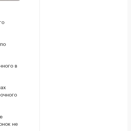
го
 по
нного в
нах
сочного
е
онок не