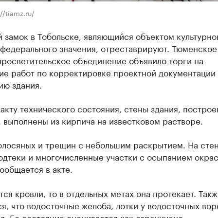
//tiamz.ru/
 замок в Тобольске, являющийся объектом культурно
 федерального значения, отреставрируют. Тюменское
просветительское объединение объявило торги на
ие работ по корректировке проектной документации
ию здания.
акту технического состояния, стены здания, построе
, выполнены из кирпича на известковом растворе.
олосяных и трещин с небольшим раскрытием. На сте
одтеки и многочисленные участки с осыпанием окра
сообщается в акте.
тся кровли, то в отдельных метах она протекает. Такж
я, что водосточные желоба, лотки у водосточных вор
. Ее состояние оценивается как ограничено