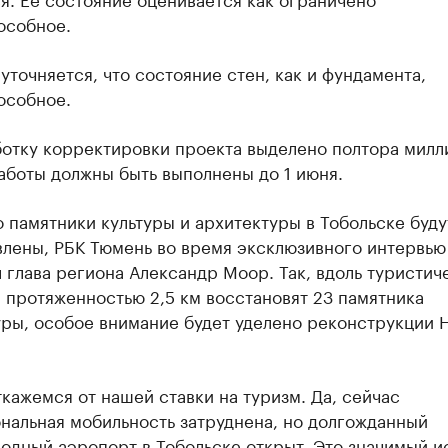
особное.
уточняется, что состояние стен, как и фундамента,
особное.
ботку корректировки проекта выделено полтора милл
аботы должны быть выполнены до 1 июня.
о памятники культуры и архитектуры в Тобольске буду
влены, РБК Тюмень во время эксклюзивного интервью
 глава региона Александр Моор. Так, вдоль туристич
 протяженностью 2,5 км восстановят 23 памятника
уры, особое внимание будет уделено реконструкции 
кажемся от нашей ставки на туризм. Да, сейчас
нальная мобильность затруднена, но долгожданный
одный аэропорт в Тобольске открыт. Это значимый и