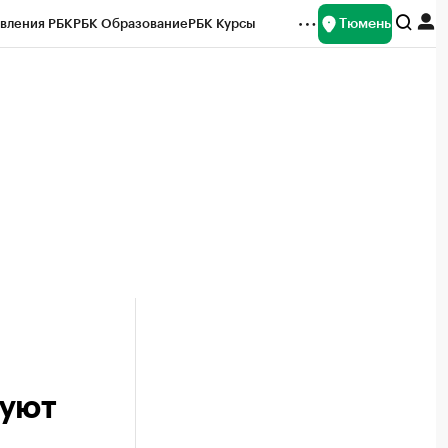
Тюмень
вления РБК
РБК Образование
РБК Курсы
рейтинги
Франшизы
Газета
Спецпроекты СПб
ты
руют