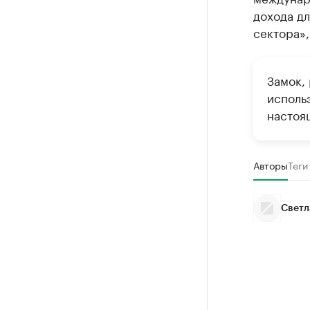
дохода дл
сектора»,
Замок,
исполь
настоя
Авторы
Теги
Светл