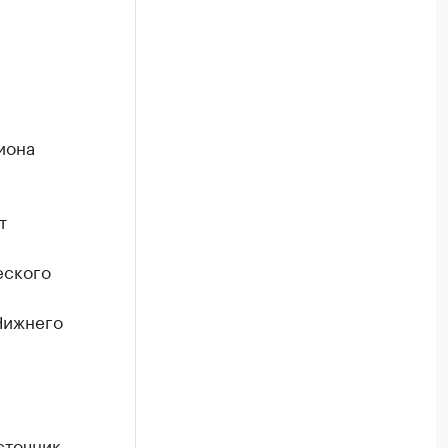
иона
т
еского
Нижнего
сточник