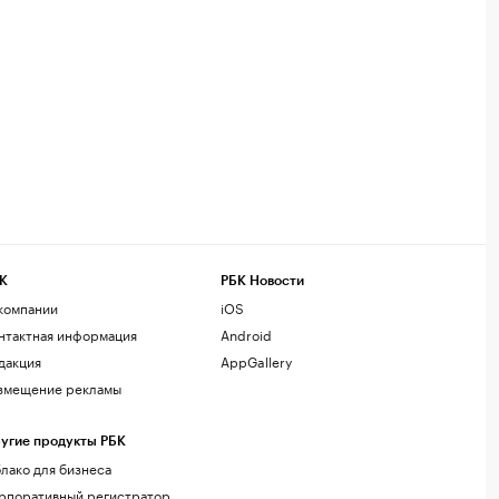
К
РБК Новости
компании
iOS
нтактная информация
Android
дакция
AppGallery
змещение рекламы
угие продукты РБК
лако для бизнеса
рпоративный регистратор