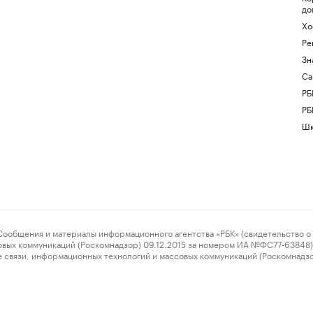
до
Хо
Ре
Зн
Са
РБ
РБ
Шк
ения и материалы информационного агентства «РБК» (свидетельство о 
овых коммуникаций (Роскомнадзор) 09.12.2015 за номером ИА №ФС77-63848) 
 связи, информационных технологий и массовых коммуникаций (Роскомнадз