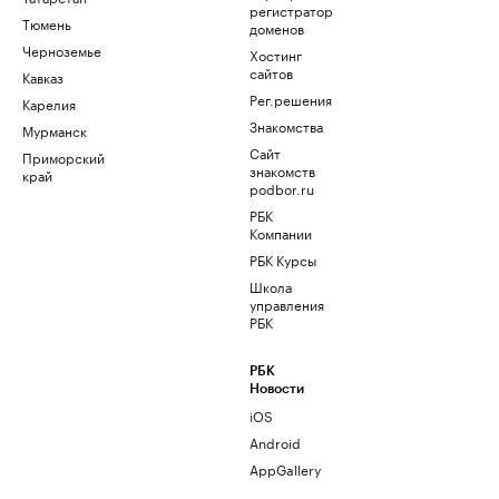
регистратор
Тюмень
доменов
Черноземье
Хостинг
сайтов
Кавказ
Рег.решения
Карелия
Знакомства
Мурманск
Сайт
Приморский
знакомств
край
podbor.ru
РБК
Компании
РБК Курсы
Школа
управления
РБК
РБК
Новости
iOS
Android
AppGallery