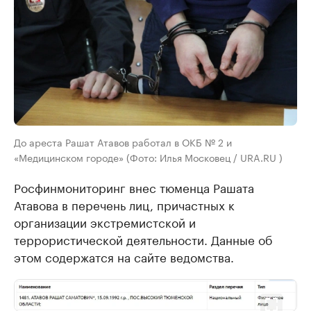
До ареста Рашат Атавов работал в ОКБ № 2 и
«Медицинском городе» (Фото: Илья Московец / URA.RU )
Росфинмониторинг внес тюменца Рашата
Атавова в перечень лиц, причастных к
организации экстремистской и
террористической деятельности. Данные об
этом содержатся на сайте ведомства.