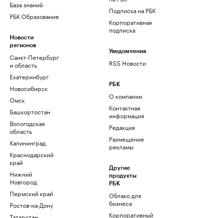
База знаний
Подписка на РБК
РБК Образование
Корпоративная
подписка
Новости
регионов
Уведомления
Санкт-Петербург
RSS Новости
и область
Екатеринбург
РБК
Новосибирск
О компании
Омск
Контактная
Башкортостан
информация
Вологодская
Редакция
область
Размещение
Калининград
рекламы
Краснодарский
край
Другие
Нижний
продукты
Новгород
РБК
Пермский край
Облако для
бизнеса
Ростов-на-Дону
Корпоративный
Татарстан