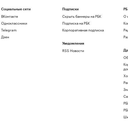
Социальные сети
Подписки
РБ
ВКонтакте
Скрыть баннеры на РБК
О 
Одноклассники
Подписка на РБК
Ко
Telegram
Корпоративная подписка
Ре
Дзен
Ра
Уведомления
RSS Новости
Др
Об
Ко
до
Хо
Ре
Зн
Са
РБ
РБ
Шк