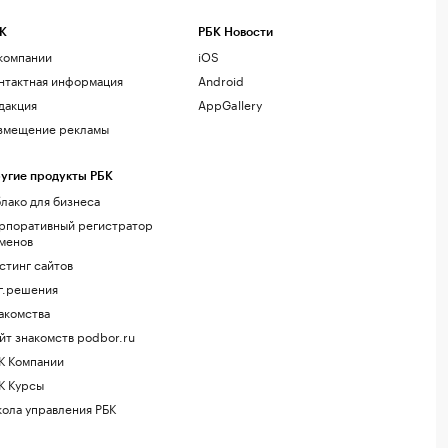
К
РБК Новости
компании
iOS
нтактная информация
Android
дакция
AppGallery
змещение рекламы
угие продукты РБК
лако для бизнеса
рпоративный регистратор
менов
стинг сайтов
г.решения
акомства
йт знакомств podbor.ru
К Компании
К Курсы
ола управления РБК