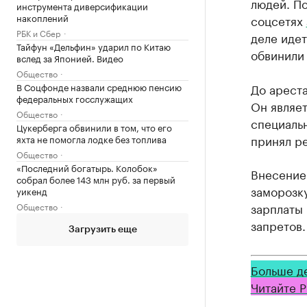
людей. По
инструмента диверсификации
накоплений
соцсетях
РБК и Сбер
деле идет
Тайфун «Дельфин» ударил по Китаю
обвинили 
вслед за Японией. Видео
Общество
До ареста
В Соцфонде назвали среднюю пенсию
федеральных госслужащих
Он являет
Общество
специальн
Цукерберга обвинили в том, что его
принял ре
яхта не помогла лодке без топлива
Общество
«Последний богатырь. Колобок»
Внесение 
собрал более 143 млн руб. за первый
заморозку
уикенд
зарплаты 
Общество
запретов.
Загрузить еще
Больше д
Читайте Р