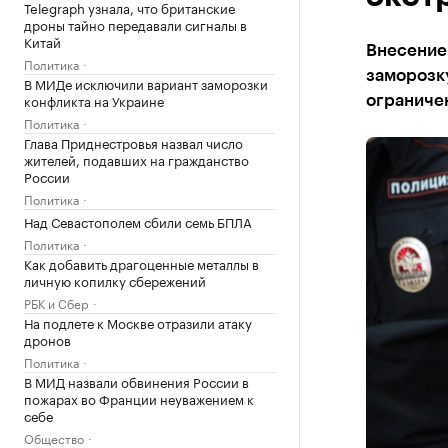
Telegraph узнала, что британские
дроны тайно передавали сигналы в
Китай
Внесение 
Политика
заморозку
В МИДе исключили вариант заморозки
конфликта на Украине
ограниче
Политика
Глава Приднестровья назвал число
жителей, подавших на гражданство
России
Политика
Над Севастополем сбили семь БПЛА
Политика
Как добавить драгоценные металлы в
личную копилку сбережений
РБК и Сбер
На подлете к Москве отразили атаку
дронов
Политика
В МИД назвали обвинения России в
пожарах во Франции неуважением к
себе
Общество