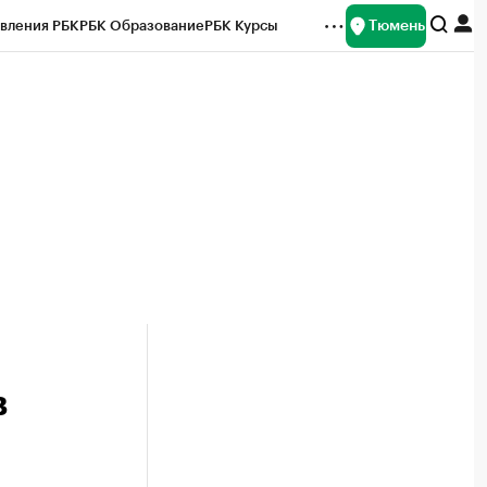
Тюмень
вления РБК
РБК Образование
РБК Курсы
рейтинги
Франшизы
Газета
Спецпроекты СПб
ты
в