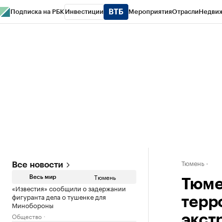
Подписка на РБК
Инвестиции
Мероприятия
Отрасли
Недви
РБК Life
Тренды
Визионеры
Национальные проекты
Город
Стиль
Кр
Конференции СПб
Спецпроекты
Проверка контрагентов
Политика
Тюмень
Все новости
Тюмень
Весь мир
Тюме
«Известия» сообщили о задержании
фигуранта дела о тушенке для
терр
Минобороны
Общество
экст