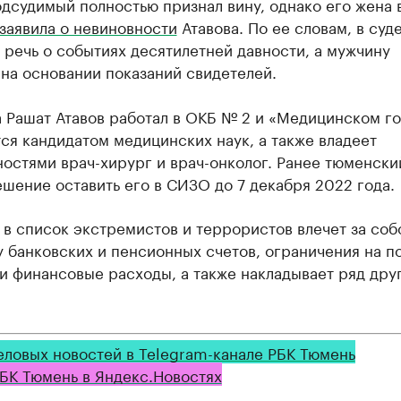
дсудимый полностью признал вину, однако его жена 
заявила о невиновности
Атавова. По ее словам, в суд
 речь о событиях десятилетней давности, а мужчину
на основании показаний свидетелей.
 Рашат Атавов работал в ОКБ № 2 и «Медицинском го
ся кандидатом медицинских наук, а также владеет
остями врач-хирург и врач-онколог. Ранее тюменски
шение оставить его в СИЗО до 7 декабря 2022 года.
в список экстремистов и террористов влечет за соб
 банковских и пенсионных счетов, ограничения на п
и финансовые расходы, а также накладывает ряд дру
еловых новостей в Telegram-канале РБК Тюмень
БК Тюмень в Яндекс.Новостях