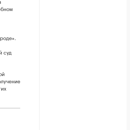
в
ебном
роде».
й суд
ой
олучение
гих