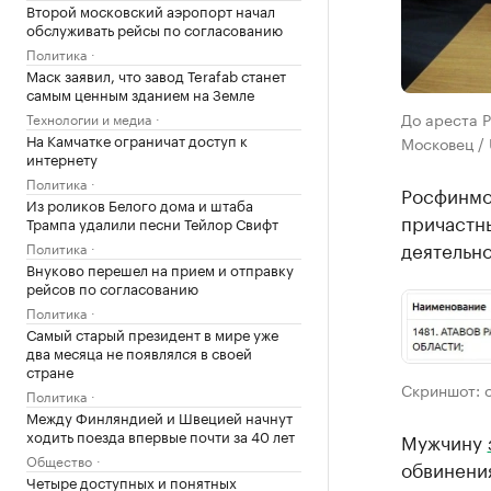
Второй московский аэропорт начал
обслуживать рейсы по согласованию
Политика
Маск заявил, что завод Terafab станет
самым ценным зданием на Земле
До ареста Р
Технологии и медиа
На Камчатке ограничат доступ к
Московец / 
интернету
Политика
Росфинмо
Из роликов Белого дома и штаба
причастн
Трампа удалили песни Тейлор Свифт
деятельно
Политика
Внуково перешел на прием и отправку
рейсов по согласованию
Политика
Самый старый президент в мире уже
два месяца не появлялся в своей
стране
Скриншот: 
Политика
Между Финляндией и Швецией начнут
ходить поезда впервые почти за 40 лет
Мужчину
Общество
обвинени
Четыре доступных и понятных