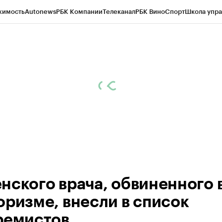
жимость
Autonews
РБК Компании
Телеканал
РБК Вино
Спорт
Школа упра
ипто
РБК Бизнес-среда
Дискуссионный клуб
Исследования
Кредитные 
Экономика
Бизнес
Технологии и медиа
Финансы
Рынок наличной валю
нского врача, обвиненного 
оризме, внесли в список
ремистов