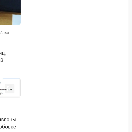
Илья
иц,
ой
.
явлены
рбовке