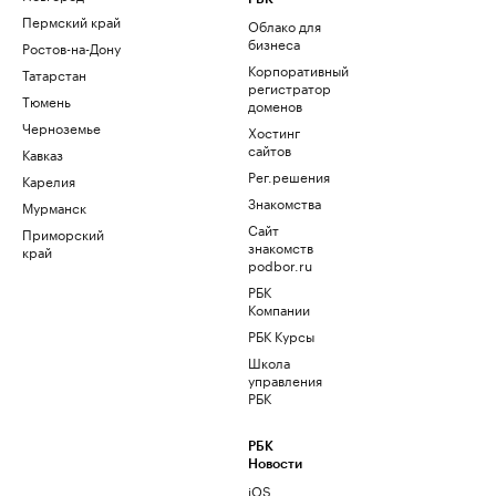
Пермский край
Облако для
бизнеса
Ростов-на-Дону
Корпоративный
Татарстан
регистратор
Тюмень
доменов
Черноземье
Хостинг
сайтов
Кавказ
Рег.решения
Карелия
Знакомства
Мурманск
Сайт
Приморский
знакомств
край
podbor.ru
РБК
Компании
РБК Курсы
Школа
управления
РБК
РБК
Новости
iOS