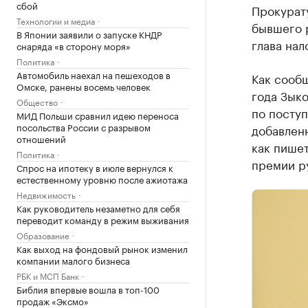
сбой
Прокурат
Технологии и медиа
бывшего 
В Японии заявили о запуске КНДР
глава на
снаряда «в сторону моря»
Политика
Автомобиль наехал на пешеходов в
Как сооб
Омске, ранены восемь человек
года Зыко
Общество
по поступ
МИД Польши сравнил идею переноса
посольства России с разрывом
добавленн
отношений
как пишет
Политика
премии р
Спрос на ипотеку в июле вернулся к
естественному уровню после ажиотажа
Недвижимость
Как руководитель незаметно для себя
переводит команду в режим выживания
Образование
Как выход на фондовый рынок изменил
компании малого бизнеса
РБК и МСП Банк
Библия впервые вошла в топ-100
продаж «Эксмо»