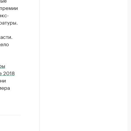
 премии
экс-
ратуры.
асти.
дело
ры
е 2018
ени
мера