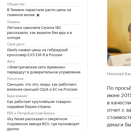
Общество
В Тюмени перестали расти цены на
съемное жилье
Тюмень
Летчики самолета Cessna 182
рассказали, как выжили без еды и в
холоде
Свое дело
Geely назвал цены на гибридный
кроссовер EX5 EM-R в России
Авто
«Электрические сети Армении»
передадут в доверительное управление
Николай Ба
Политика
Санкции: что это, виды, как работают,
По прось
влияние санкций США и ЕС на Россию
июне 2015
База знаний
Как работает крупнейшая товарно-
в качеств
сырьевая биржа страны
отчет с 
РБК и Петербургская Биржа
стоимость
Sky News рассказал о секретном
деньги бы
подземном заводе ВСУ, где производят
дроны
второго 