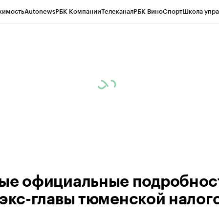
жимость
Autonews
РБК Компании
Телеканал
РБК Вино
Спорт
Школа упра
ипто
РБК Бизнес-среда
Дискуссионный клуб
Исследования
Кредитные 
Экономика
Бизнес
Технологии и медиа
Финансы
Рынок наличной валю
ые официальные подробнос
 экс-главы тюменской налог