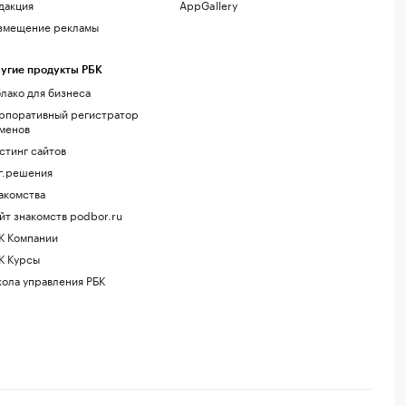
дакция
AppGallery
змещение рекламы
угие продукты РБК
лако для бизнеса
рпоративный регистратор
менов
стинг сайтов
г.решения
акомства
йт знакомств podbor.ru
К Компании
К Курсы
ола управления РБК