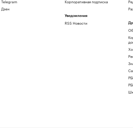
Telegram
Корпоративная подписка
Ре
Дзен
Ра
Уведомления
RSS Новости
Др
Об
Ко
до
Хо
Ре
Зн
Са
РБ
РБ
Шк