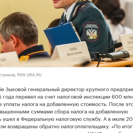
стриков, РИА URA.RU
бе Зыковой генеральный директор крупного предприя
 года перевел на счет налоговой инспекции 600 млн
е уплаты налога на добавленную стоимость. После эт
завышенными суммами сбора налога на добавленную
 ушел в Федеральную налоговую службу. А в июле 20
ли возвращены обратно налогоплательщику. «По ито
квартала сотрудники регионального УФНС за «собран