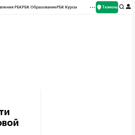
Тюмень
вления РБК
РБК Образование
РБК Курсы
рейтинги
Франшизы
Газета
Спецпроекты СПб
ты
ти
овой