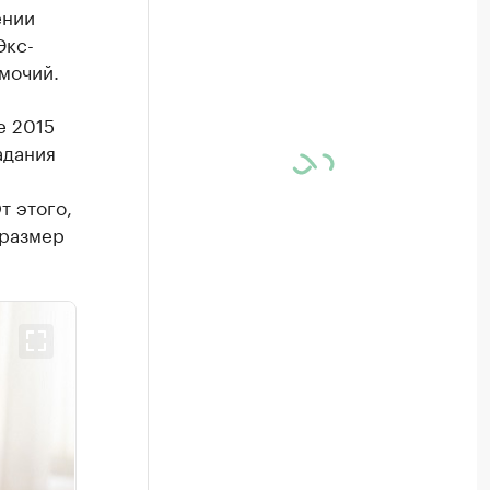
ении
Экс-
мочий.
е 2015
адания
т этого,
 размер