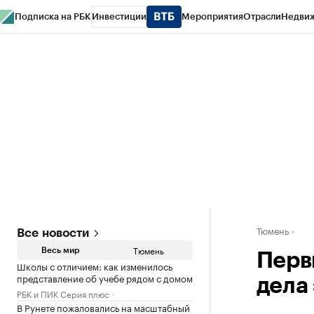
Подписка на РБК
Инвестиции
Мероприятия
Отрасли
Недви
РБК Life
Тренды
Визионеры
Национальные проекты
Город
Стиль
Кр
Конференции СПб
Спецпроекты
Проверка контрагентов
Политика
Тюмень
Все новости
Тюмень
Весь мир
Перв
Школы с отличием: как изменилось
представление об учебе рядом с домом
дела
РБК и ПИК Серия плюс
В Рунете пожаловались на масштабный