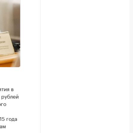
тия в
 рублей
ого
15 года
гам
ные