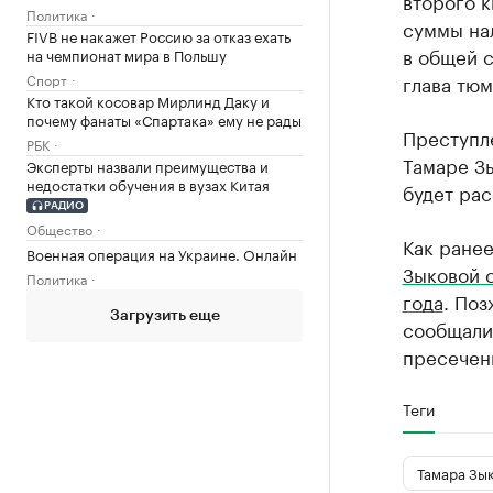
Политика
суммы на
FIVB не накажет Россию за отказ ехать
в общей с
на чемпионат мира в Польшу
Спорт
глава тю
Кто такой косовар Мирлинд Даку и
почему фанаты «Спартака» ему не рады
Преступл
РБК
Тамаре Зы
Эксперты назвали преимущества и
недостатки обучения в вузах Китая
будет ра
РАДИО
Общество
Как ране
Военная операция на Украине. Онлайн
Зыковой 
Политика
года
. По
Загрузить еще
сообщали,
пресечен
Теги
Тамара Зы