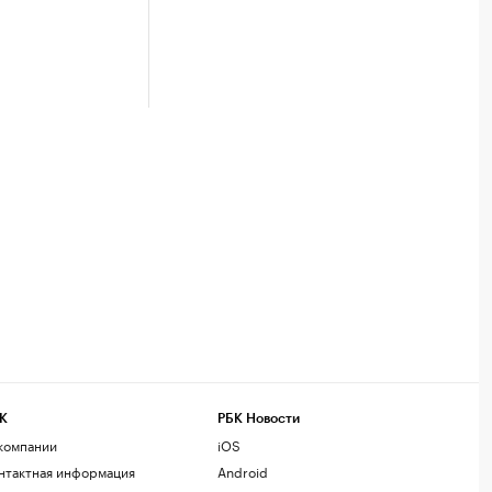
К
РБК Новости
компании
iOS
нтактная информация
Android