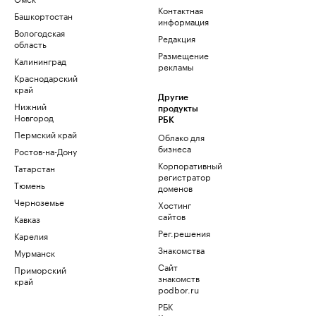
Контактная
Башкортостан
информация
Вологодская
Редакция
область
Размещение
Калининград
рекламы
Краснодарский
край
Другие
Нижний
продукты
Новгород
РБК
Пермский край
Облако для
бизнеса
Ростов-на-Дону
Корпоративный
Татарстан
регистратор
Тюмень
доменов
Черноземье
Хостинг
сайтов
Кавказ
Рег.решения
Карелия
Знакомства
Мурманск
Сайт
Приморский
знакомств
край
podbor.ru
РБК