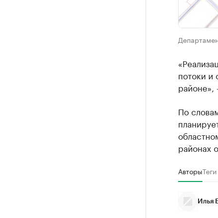
Департамен
«Реализа
потоки и
районе», 
По словам
планируе
областном
районах 
Авторы
Теги
Илья 