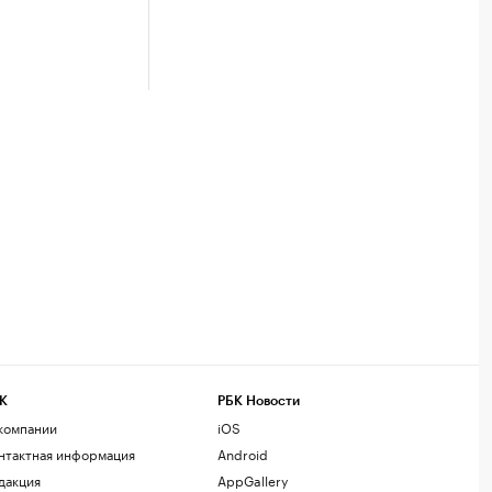
К
РБК Новости
компании
iOS
нтактная информация
Android
дакция
AppGallery