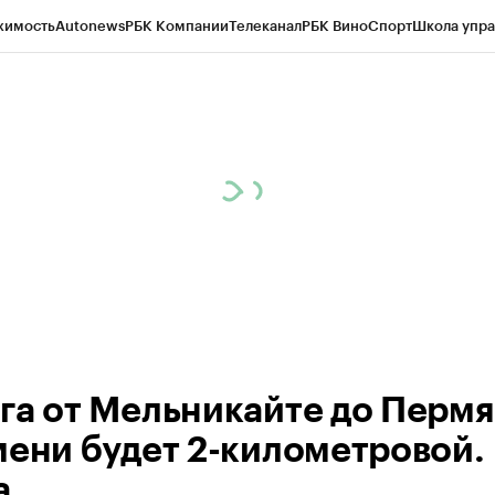
жимость
Autonews
РБК Компании
Телеканал
РБК Вино
Спорт
Школа упра
ипто
РБК Бизнес-среда
Дискуссионный клуб
Исследования
Кредитные 
Экономика
Бизнес
Технологии и медиа
Финансы
Рынок наличной валю
га от Мельникайте до Пермя
мени будет 2-километровой.
а