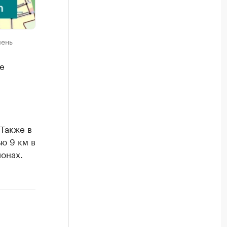
мень
е
Также в
ю 9 км в
онах.