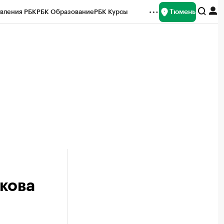
Тюмень
вления РБК
РБК Образование
РБК Курсы
рейтинги
Франшизы
Газета
Спецпроекты СПб
ты
кова