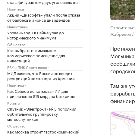
стала фигурантом двух уголовных дел
Политика
Акции «Диасофта» упали после отказа
от байбека и анонса дивидендов
Инвестиции
Строительст
Уровень воды в Рейне упал до
Жабриков /
исторического минимума
Общество
Протяжен
Как выбрать оптимальное
Мельникай
коммерческое помещение для
инвестиций
сообщили
РБК и ПИК Серия плюс
городско
МИД заявил, что Россия не вводит
рестрикций на экспорт из Армении
Там же ут
Политика
Как Сэйлор использовал ИИ для
разрабаты
привлечения $15 млрд на биткоины
финансиро
Крипто
Спутник «Электро-Л» № 5 пополнил
орбитальную группировку
метеоспутников
Общество
Как Москва строит гастрономический