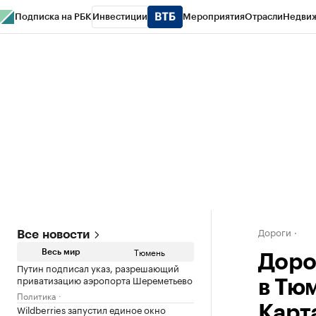
Подписка на РБК
Инвестиции
Мероприятия
Отрасли
Недви
РБК Life
Тренды
Визионеры
Национальные проекты
Город
Стиль
Кр
Конференции СПб
Спецпроекты
Проверка контрагентов
Политика
Дороги
Все новости
Тюмень
Весь мир
Доро
Путин подписал указ, разрешающий
приватизацию аэропорта Шереметьево
в Тю
Политика
Wildberries запустил единое окно
Карт