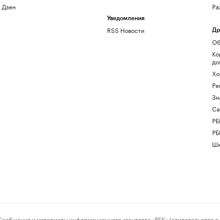
Дзен
Ра
Уведомления
RSS Новости
Др
Об
Ко
до
Хо
Ре
Зн
Са
РБ
РБ
Шк
ения и материалы информационного агентства «РБК» (свидетельство о 