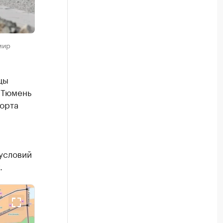
мир
цы
 Тюмень
орта
 условий
.