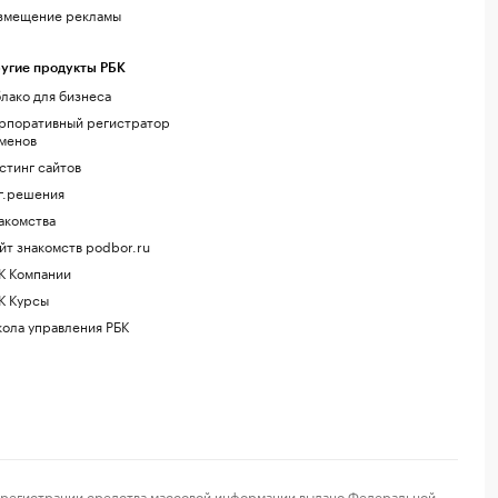
змещение рекламы
угие продукты РБК
лако для бизнеса
рпоративный регистратор
менов
стинг сайтов
г.решения
акомства
йт знакомств podbor.ru
К Компании
К Курсы
ола управления РБК
регистрации средства массовой информации выдано Федеральной