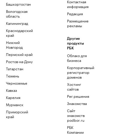
Контактная
Башкортостан
информация
Вологодская
Редакция
область
Размещение
Калининград
рекламы
Краснодарский
край
Другие
Нижний
продукты
Новгород
РБК
Пермский край
Облако для
бизнеса
Ростов-на-Дону
Корпоративный
Татарстан
регистратор
Тюмень
доменов
Черноземье
Хостинг
сайтов
Кавказ
Рег.решения
Карелия
Знакомства
Мурманск
Сайт
Приморский
знакомств
край
podbor.ru
РБК
Компании