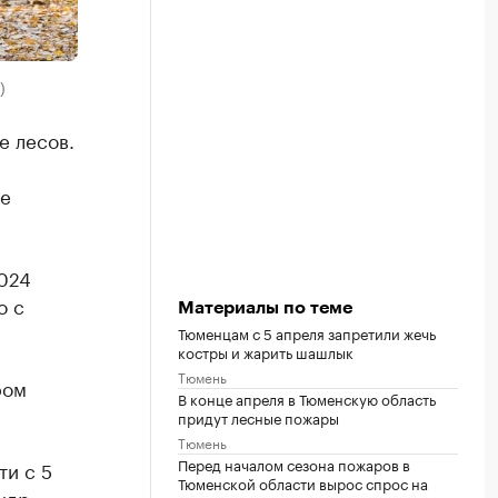
)
е лесов.
те
2024
о с
Материалы по теме
Тюменцам с 5 апреля запретили жечь
костры и жарить шашлык
Тюмень
ром
В конце апреля в Тюменскую область
придут лесные пожары
Тюмень
Перед началом сезона пожаров в
ти с 5
Тюменской области вырос спрос на
ндр