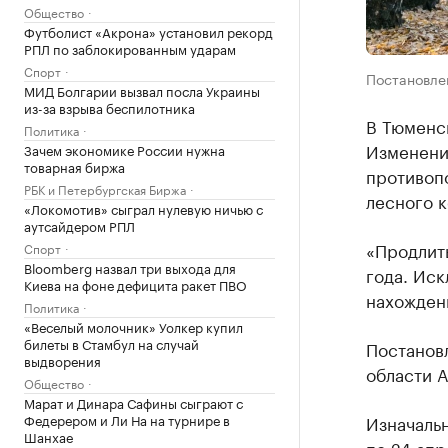
Общество
Футболист «Акрона» установил рекорд
РПЛ по заблокированным ударам
Спорт
Постановлен
МИД Болгарии вызвал посла Украины
из-за взрыва беспилотника
В Тюменс
Политика
Изменени
Зачем экономике России нужна
товарная биржа
противоп
РБК и Петербургская Биржа
лесного к
«Локомотив» сыграл нулевую ничью с
аутсайдером РПЛ
«Продлить
Спорт
Bloomberg назвал три выхода для
года. Иск
Киева на фоне дефицита ракет ПВО
нахождени
Политика
«Веселый молочник» Уолкер купил
билеты в Стамбул на случай
Постановл
выдворения
области 
Общество
Марат и Динара Сафины сыграют с
Федерером и Ли На на турнире в
Изначаль
Шанхае
по 24 апр