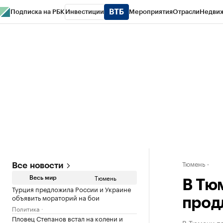
Подписка на РБК
Инвестиции
Мероприятия
Отрасли
Недви
РБК Life
Тренды
Визионеры
Национальные проекты
Город
Стиль
Кр
Конференции СПб
Спецпроекты
Проверка контрагентов
Политика
Тюмень
Все новости
Тюмень
Весь мир
В Тю
Турция предложила России и Украине
объявить мораторий на бои
прод
Политика
Пловец Степанов встал на колени и
В Тюмени пл