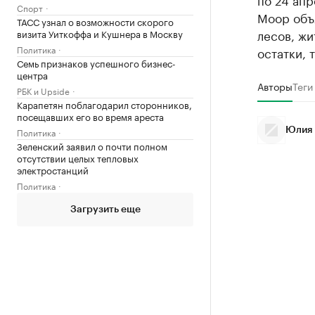
Спорт
Моор объя
ТАСС узнал о возможности скорого
лесов, ж
визита Уиткоффа и Кушнера в Москву
Политика
остатки, 
Семь признаков успешного бизнес-
центра
Авторы
Теги
РБК и Upside
Карапетян поблагодарил сторонников,
посещавших его во время ареста
Политика
Юлия 
Зеленский заявил о почти полном
отсутствии целых тепловых
электростанций
Политика
Загрузить еще