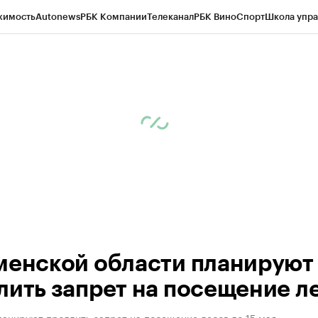
жимость
Autonews
РБК Компании
Телеканал
РБК Вино
Спорт
Школа упра
ипто
РБК Бизнес-среда
Дискуссионный клуб
Исследования
Кредитные 
Экономика
Бизнес
Технологии и медиа
Финансы
Рынок наличной валю
менской области планируют
лить запрет на посещение л
анируют продлить запрет на посещение лесов до 15 мая