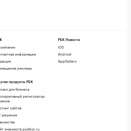
К
РБК Новости
компании
iOS
нтактная информация
Android
дакция
AppGallery
змещение рекламы
угие продукты РБК
лако для бизнеса
рпоративный регистратор
менов
стинг сайтов
г.решения
акомства
йт знакомств podbor.ru