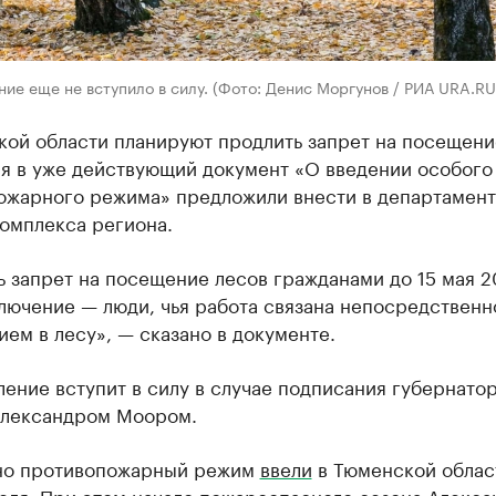
ие еще не вступило в силу. (Фото: Денис Моргунов / РИА URA.RU
кой области планируют продлить запрет на посещени
я в уже действующий документ «О введении особого
ожарного режима» предложили внести в департамен
омплекса региона.
 запрет на посещение лесов гражданами до 15 мая 
лючение — люди, чья работа связана непосредственн
ем в лесу», — сказано в документе.
ение вступит в силу в случае подписания губернато
Александром Моором.
но противопожарный режим
ввели
в Тюменской облас
еля. При этом начало пожароопасного сезона Алекса