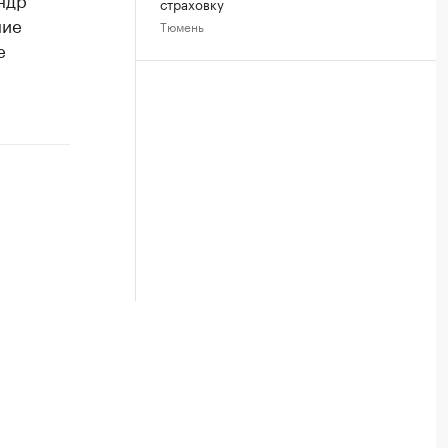
страховку
ние
Тюмень
е