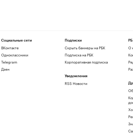
Социальные сети
Подписки
РБ
ВКонтакте
Скрыть баннеры на РБК
О 
Одноклассники
Подписка на РБК
Ко
Telegram
Корпоративная подписка
Ре
Дзен
Ра
Уведомления
RSS Новости
Др
Об
Ко
до
Хо
Ре
Зн
Са