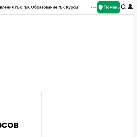
Тюмень
вления РБК
РБК Образование
РБК Курсы
рейтинги
Франшизы
Газета
Спецпроекты СПб
ты
есов