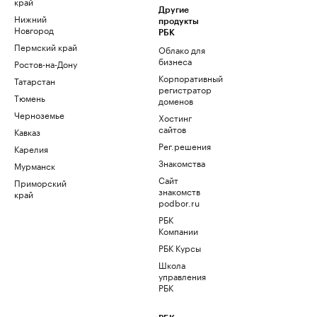
край
Другие
Нижний
продукты
Новгород
РБК
Пермский край
Облако для
бизнеса
Ростов-на-Дону
Корпоративный
Татарстан
регистратор
Тюмень
доменов
Черноземье
Хостинг
сайтов
Кавказ
Рег.решения
Карелия
Знакомства
Мурманск
Сайт
Приморский
знакомств
край
podbor.ru
РБК
Компании
РБК Курсы
Школа
управления
РБК