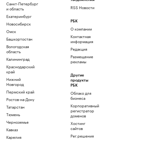
Санкт-Петербург
RSS Новости
и область
Екатеринбург
РБК
Новосибирск
О компании
Омск
Контактная
Башкортостан
информация
Вологодская
Редакция
область
Размещение
Калининград
рекламы
Краснодарский
край
Другие
Нижний
продукты
Новгород
РБК
Пермский край
Облако для
бизнеса
Ростов-на-Дону
Корпоративный
Татарстан
регистратор
Тюмень
доменов
Черноземье
Хостинг
сайтов
Кавказ
Рег.решения
Карелия