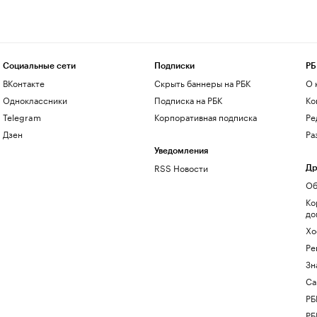
Социальные сети
Подписки
РБ
ВКонтакте
Скрыть баннеры на РБК
О 
Одноклассники
Подписка на РБК
Ко
Telegram
Корпоративная подписка
Ре
Дзен
Ра
Уведомления
RSS Новости
Др
Об
Ко
до
Хо
Ре
Зн
Са
РБ
РБ