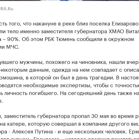
URA.Ru
ть того, что накануне в реке близ поселка Елизарово
ли тело именно заместителя губернатора ХМАО Вита
 – 90%. Об этом РБК Тюмень сообщили в окружном
ии МЧС.
увшего мужчины, похожего на чиновника, нашли вчера
 некоторым данным, одежда на нем совпадает с опис
мошина, в которой он был в день трагедии. В насто
оводятся необходимые экспертизы, чтобы с точность
ь личность погибшего. На сегодняшний день также н
е.
, заместитель губернатора пропал 30 мая во время 
на катере, которую совершал в компании другого ви
ра - Алексея Путина - и еще нескольких человек. Ер
лял судном «Грандезза», которое одолжил покататься