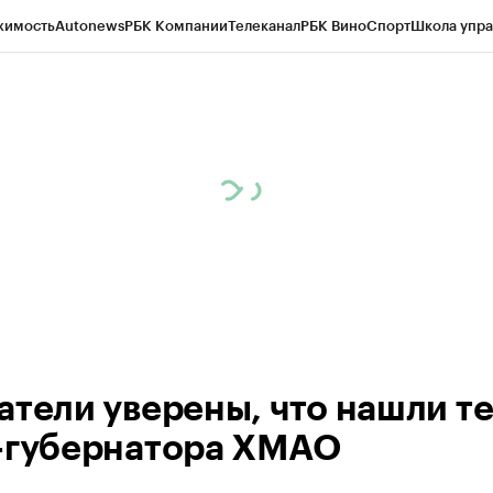
жимость
Autonews
РБК Компании
Телеканал
РБК Вино
Спорт
Школа упра
ипто
РБК Бизнес-среда
Дискуссионный клуб
Исследования
Кредитные 
Экономика
Бизнес
Технологии и медиа
Финансы
Рынок наличной валю
атели уверены, что нашли т
-губернатора ХМАО