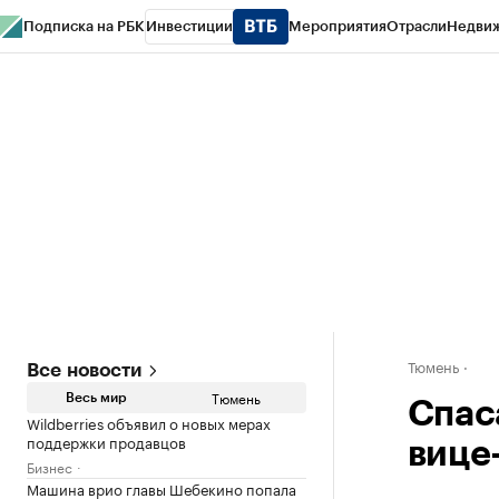
Подписка на РБК
Инвестиции
Мероприятия
Отрасли
Недви
РБК Life
Тренды
Визионеры
Национальные проекты
Город
Стиль
Кр
Конференции СПб
Спецпроекты
Проверка контрагентов
Политика
Тюмень
Все новости
Тюмень
Весь мир
Спас
Wildberries объявил о новых мерах
поддержки продавцов
вице
Бизнес
Машина врио главы Шебекино попала