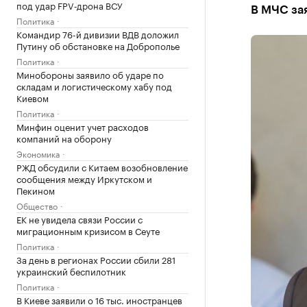
под удар FPV‑дрона ВСУ
В МЧС зая
Политика
Командир 76-й дивизии ВДВ доложил
Путину об обстановке на Доброполье
Политика
Минобороны заявило об ударе по
складам и логистическому хабу под
Киевом
Политика
Минфин оценит учет расходов
компаний на оборону
Экономика
РЖД обсудили с Китаем возобновление
сообщения между Иркутском и
Пекином
Общество
ЕК не увидела связи России с
миграционным кризисом в Сеуте
Политика
За день в регионах России сбили 281
украинский беспилотник
Политика
В Киеве заявили о 16 тыс. иностранцев