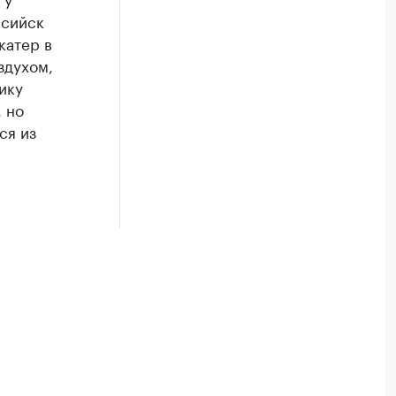
нсийск
катер в
здухом,
ику
 но
ся из