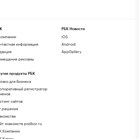
К
РБК Новости
компании
iOS
нтактная информация
Android
дакция
AppGallery
змещение рекламы
угие продукты РБК
лако для бизнеса
рпоративный регистратор
менов
стинг сайтов
г.решения
акомства
йт знакомств podbor.ru
К Компании
К Курсы