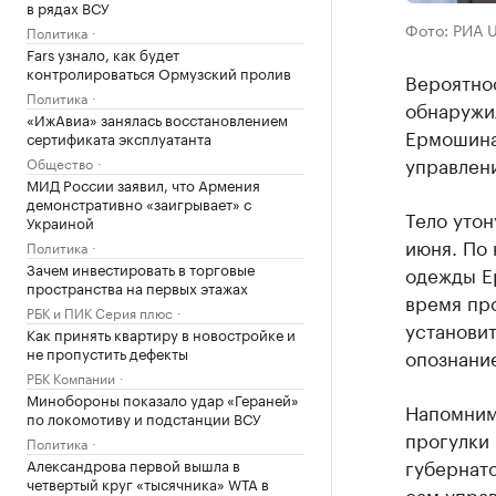
в рядах ВСУ
Фото: РИА 
Политика
Fars узнало, как будет
контролироваться Ормузский пролив
Вероятнос
Политика
обнаружи
«ИжАвиа» занялась восстановлением
Ермошина
сертификата эксплуатанта
управлен
Общество
МИД России заявил, что Армения
демонстративно «заигрывает» с
Тело утон
Украиной
июня. По
Политика
Зачем инвестировать в торговые
одежды Ер
пространства на первых этажах
время пр
РБК и ПИК Серия плюс
установит
Как принять квартиру в новостройке и
не пропустить дефекты
опознани
РБК Компании
Минобороны показало удар «Гераней»
Напомним
по локомотиву и подстанции ВСУ
прогулки 
Политика
губернато
Александрова первой вышла в
четвертый круг «тысячника» WTA в
сам управ