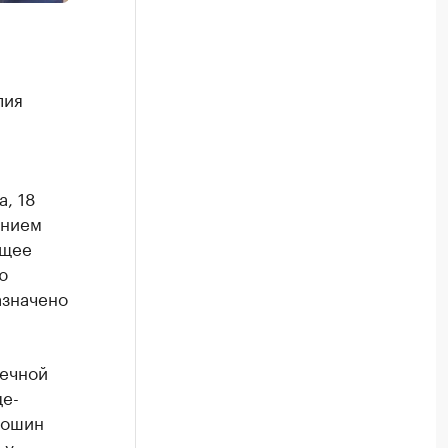
лия
, 18
анием
ящее
ю
азначено
речной
це-
мошин
 у