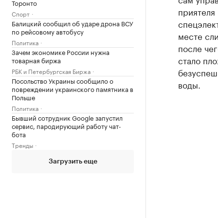
Торонто
приятеля
Спорт
спецэлек
Балицкий сообщил об ударе дрона ВСУ
по рейсовому автобусу
месте сл
Политика
после чег
Зачем экономике России нужна
стало пло
товарная биржа
безуспеш
РБК и Петербургская Биржа
Посольство Украины сообщило о
воды.
повреждении украинского памятника в
Польше
Политика
Бывший сотрудник Google запустил
сервис, пародирующий работу чат-
бота
Тренды
Загрузить еще