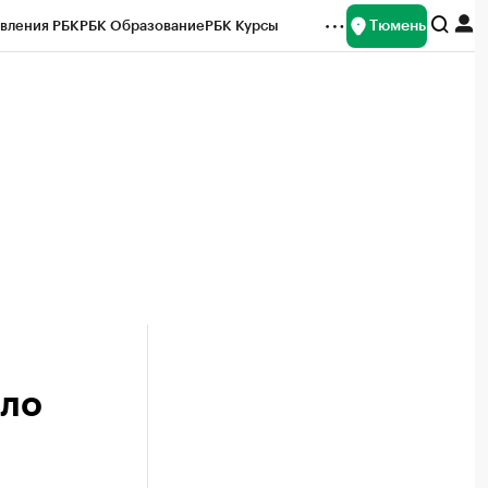
Тюмень
вления РБК
РБК Образование
РБК Курсы
рейтинги
Франшизы
Газета
Спецпроекты СПб
ты
ело