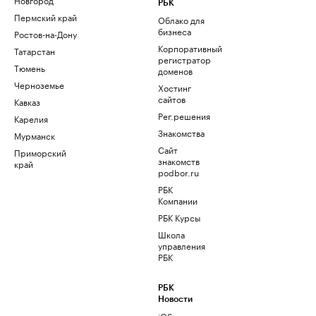
РБК
Пермский край
Облако для
бизнеса
Ростов-на-Дону
Корпоративный
Татарстан
регистратор
Тюмень
доменов
Черноземье
Хостинг
сайтов
Кавказ
Рег.решения
Карелия
Знакомства
Мурманск
Сайт
Приморский
знакомств
край
podbor.ru
РБК
Компании
РБК Курсы
Школа
управления
РБК
РБК
Новости
iOS