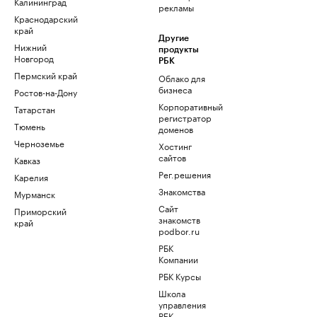
Калининград
рекламы
Краснодарский
край
Другие
Нижний
продукты
Новгород
РБК
Пермский край
Облако для
бизнеса
Ростов-на-Дону
Корпоративный
Татарстан
регистратор
Тюмень
доменов
Черноземье
Хостинг
сайтов
Кавказ
Рег.решения
Карелия
Знакомства
Мурманск
Сайт
Приморский
знакомств
край
podbor.ru
РБК
Компании
РБК Курсы
Школа
управления
РБК