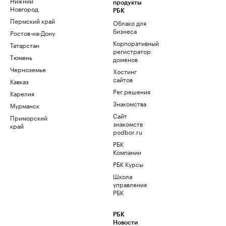
Нижний
продукты
Новгород
РБК
Пермский край
Облако для
бизнеса
Ростов-на-Дону
Корпоративный
Татарстан
регистратор
Тюмень
доменов
Черноземье
Хостинг
сайтов
Кавказ
Рег.решения
Карелия
Знакомства
Мурманск
Сайт
Приморский
знакомств
край
podbor.ru
РБК
Компании
РБК Курсы
Школа
управления
РБК
РБК
Новости