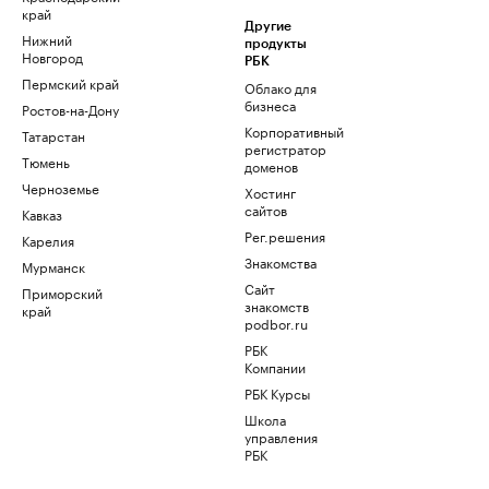
край
Другие
Нижний
продукты
Новгород
РБК
Пермский край
Облако для
бизнеса
Ростов-на-Дону
Корпоративный
Татарстан
регистратор
Тюмень
доменов
Черноземье
Хостинг
сайтов
Кавказ
Рег.решения
Карелия
Знакомства
Мурманск
Сайт
Приморский
знакомств
край
podbor.ru
РБК
Компании
РБК Курсы
Школа
управления
РБК