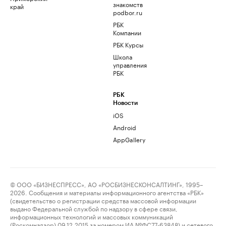
знакомств
край
podbor.ru
РБК
Компании
РБК Курсы
Школа
управления
РБК
РБК
Новости
iOS
Android
AppGallery
© ООО «БИЗНЕСПРЕСС», АО «РОСБИЗНЕСКОНСАЛТИНГ», 1995–
2026. Сообщения и материалы информационного агентства «РБК»
(свидетельство о регистрации средства массовой информации
выдано Федеральной службой по надзору в сфере связи,
информационных технологий и массовых коммуникаций
(Роскомнадзор) 09.12.2015 за номером ИА №ФС77-63848) и сетевого