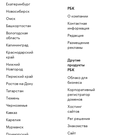
Екатеринбург
РБК
Новосибирск
О компании
Омск
Контактная
Башкортостан
информация
Вологодская
Редакция
область
Размещение
Калининград
рекламы
Краснодарский
край
Другие
Нижний
продукты
Новгород
РБК
Пермский край
Облако для
бизнеса
Ростов-на-Дону
Корпоративный
Татарстан
регистратор
Тюмень
доменов
Черноземье
Хостинг
сайтов
Кавказ
Рег.решения
Карелия
Знакомства
Мурманск
Сайт
Приморский