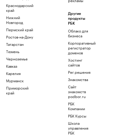
рекламы
Краснодарский
край
Другие
Нижний
продукты
Новгород
РБК
Пермский край
Облако для
бизнеса
Ростов-на-Дону
Корпоративный
Татарстан
регистратор
Тюмень
доменов
Черноземье
Хостинг
сайтов
Кавказ
Рег.решения
Карелия
Знакомства
Мурманск
Сайт
Приморский
знакомств
край
podbor.ru
РБК
Компании
РБК Курсы
Школа
управления
РБК