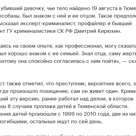
убивший девочку, чье тело найдено 19 августа в Тюм
собазы, был знаком с ней и ее отцом. Такое предпо
ысказал эксперт-криминалист, профайлер и бывший
ант ГУ криминалистики СК РФ Дмитрий Кирюхин.
ясь на своем опыте, как профессионал, могу сказать
ыл хорошо знаком с ее семьей. Знал отца, саму жертв
этому она спокойно согласилась с ним пойти», — ск
т также отметил, что преступник, вероятнее всего, 
где произошло похищение, сам он живет один. Крими
ий эту версию, ранее работал над делом, в которое
ны 8 случаев пропажи детей в Тюменской области.
ния детей произошли с 1999 по 2010 года, две из ни
огибшими, остальных ищут по сей день.
источник агентства сообщил, что с момента смерти 