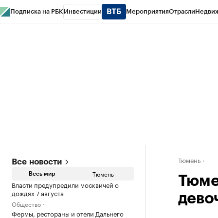
Подписка на РБК
Инвестиции
Мероприятия
Отрасли
Недви
РБК Life
Тренды
Визионеры
Национальные проекты
Город
Стиль
Кр
Конференции СПб
Спецпроекты
Проверка контрагентов
Политика
Тюмень
Все новости
Тюмень
Весь мир
Тюме
Власти предупредили москвичей о
дождях 7 августа
дево
Общество
Фермы, рестораны и отели Дальнего