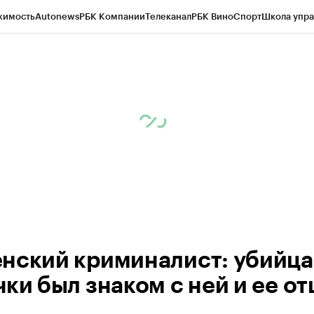
жимость
Autonews
РБК Компании
Телеканал
РБК Вино
Спорт
Школа упра
ипто
РБК Бизнес-среда
Дискуссионный клуб
Исследования
Кредитные 
Экономика
Бизнес
Технологии и медиа
Финансы
Рынок наличной валю
нский криминалист: убийца
чки был знаком с ней и ее о