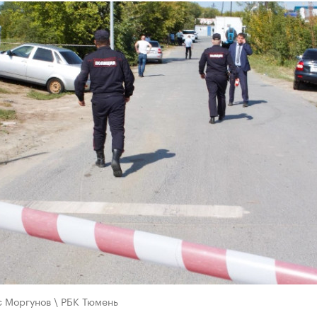
с Моргунов \ РБК Тюмень