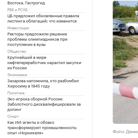
Востока. Гастрогид
РБК и РСХБ
ЦБ предложил обновленные правила
листинга облигаций: что изменится
Инвестиции
Ректоры предложили решение
проблемы олимпиадников при
поступлении в вузы
Общество
Крупнейший в мире
нефтепереработчик нарастил закупки
из России
Экономика
Захарова напомнила, кто разбомбил
Хиросиму в 1945 году
Политика
Экс-игрока сборной России
Заболотного дисквалифицировали за
допинг
Спорт
Как ИИ-агенты и облако
трансформируют промышленность:
Фото: Дени
опыт «Норникеля»