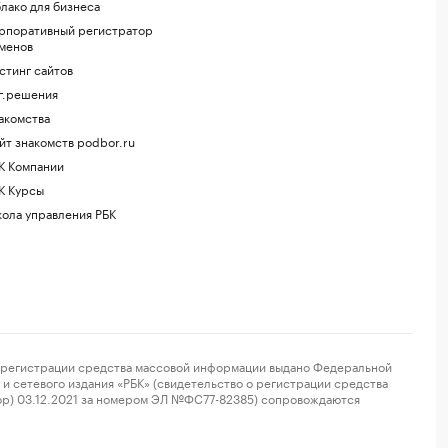
лако для бизнеса
рпоративный регистратор
менов
стинг сайтов
г.решения
акомства
йт знакомств podbor.ru
К Компании
К Курсы
ола управления РБК
регистрации средства массовой информации выдано Федеральной
и сетевого издания «РБК» (свидетельство о регистрации средства
ор) 03.12.2021 за номером ЭЛ №ФС77-82385) сопровождаются