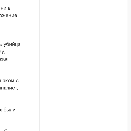
ени в
ложение
: убийца
у,
азал
знаком с
налист,
х были
ребенка