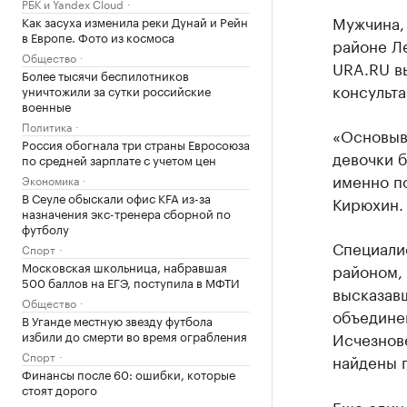
РБК и Yandex Cloud
Мужчина, 
Как засуха изменила реки Дунай и Рейн
в Европе. Фото из космоса
районе Ле
Общество
URA.RU в
Более тысячи беспилотников
консульт
уничтожили за сутки российские
военные
Политика
«Основыва
Россия обогнала три страны Евросоюза
девочки б
по средней зарплате с учетом цен
именно по
Экономика
В Сеуле обыскали офис KFA из-за
Кирюхин.
назначения экс-тренера сборной по
футболу
Специалис
Спорт
Московская школьница, набравшая
районом, 
500 баллов на ЕГЭ, поступила в МФТИ
высказавш
Общество
объедине
В Уганде местную звезду футбола
избили до смерти во время ограбления
Исчезнове
Спорт
найдены п
Финансы после 60: ошибки, которые
стоят дорого
Еще один 