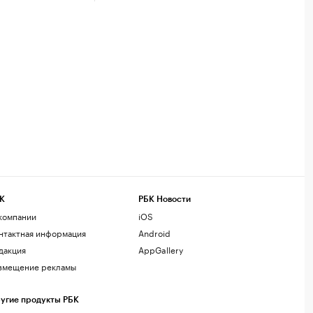
К
РБК Новости
компании
iOS
нтактная информация
Android
дакция
AppGallery
змещение рекламы
угие продукты РБК