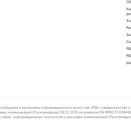
Об
Ко
до
Хо
Ре
Зн
Са
РБ
РБ
Шк
ения и материалы информационного агентства «РБК» (свидетельство о 
овых коммуникаций (Роскомнадзор) 09.12.2015 за номером ИА №ФС77-63848) 
 связи, информационных технологий и массовых коммуникаций (Роскомнадз