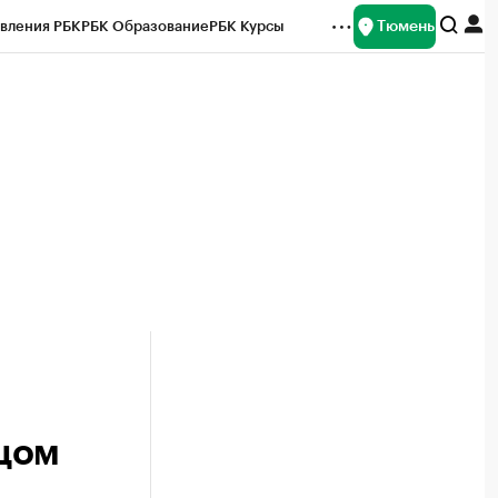
Тюмень
вления РБК
РБК Образование
РБК Курсы
рейтинги
Франшизы
Газета
Спецпроекты СПб
ты
тцом