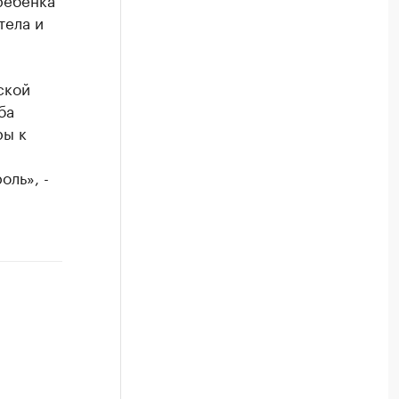
тела и
ской
ба
ры к
оль», -