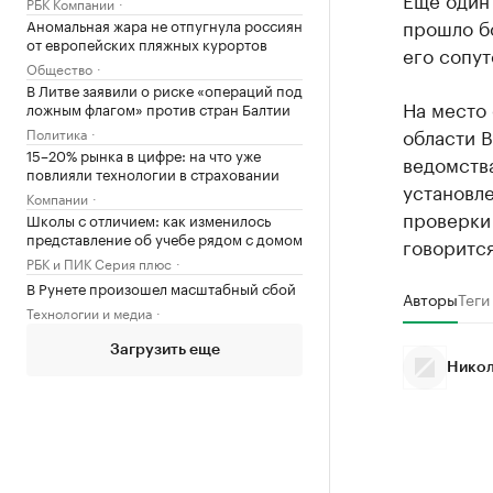
РБК Компании
прошло б
Аномальная жара не отпугнула россиян
от европейских пляжных курортов
его сопу
Общество
В Литве заявили о риске «операций под
На место
ложным флагом» против стран Балтии
области 
Политика
15–20% рынка в цифре: на что уже
ведомств
повлияли технологии в страховании
установле
Компании
проверки 
Школы с отличием: как изменилось
представление об учебе рядом с домом
говоритс
РБК и ПИК Серия плюс
В Рунете произошел масштабный сбой
Авторы
Теги
Технологии и медиа
Загрузить еще
Никол