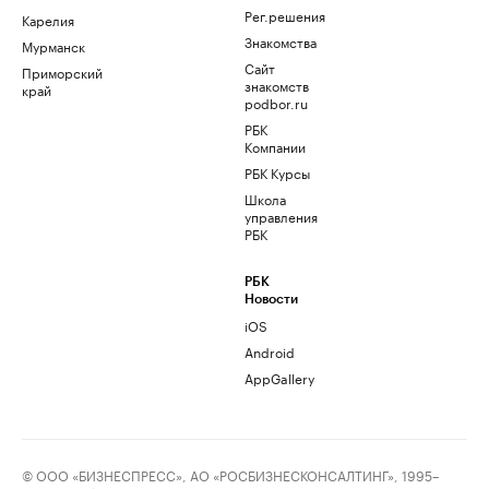
Рег.решения
Карелия
Знакомства
Мурманск
Сайт
Приморский
знакомств
край
podbor.ru
РБК
Компании
РБК Курсы
Школа
управления
РБК
РБК
Новости
iOS
Android
AppGallery
© ООО «БИЗНЕСПРЕСС», АО «РОСБИЗНЕСКОНСАЛТИНГ», 1995–