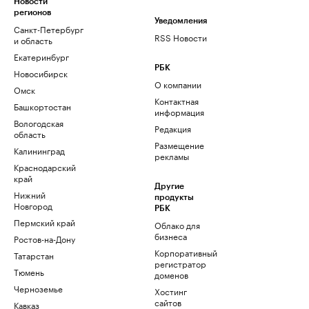
Новости
регионов
Уведомления
Санкт-Петербург
RSS Новости
и область
Екатеринбург
РБК
Новосибирск
О компании
Омск
Контактная
Башкортостан
информация
Вологодская
Редакция
область
Размещение
Калининград
рекламы
Краснодарский
край
Другие
Нижний
продукты
Новгород
РБК
Пермский край
Облако для
бизнеса
Ростов-на-Дону
Корпоративный
Татарстан
регистратор
Тюмень
доменов
Черноземье
Хостинг
сайтов
Кавказ