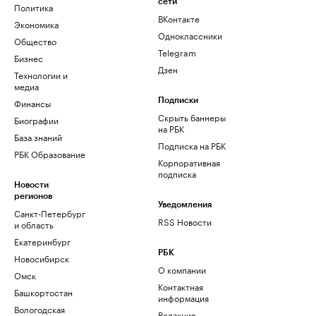
сети
Политика
ВКонтакте
Экономика
Одноклассники
Общество
Telegram
Бизнес
Дзен
Технологии и
медиа
Финансы
Подписки
Скрыть баннеры
Биографии
на РБК
База знаний
Подписка на РБК
РБК Образование
Корпоративная
подписка
Новости
регионов
Уведомления
Санкт-Петербург
RSS Новости
и область
Екатеринбург
РБК
Новосибирск
О компании
Омск
Контактная
Башкортостан
информация
Вологодская
Редакция