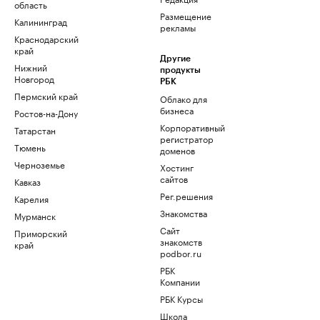
область
Размещение
Калининград
рекламы
Краснодарский
край
Другие
Нижний
продукты
Новгород
РБК
Пермский край
Облако для
бизнеса
Ростов-на-Дону
Корпоративный
Татарстан
регистратор
Тюмень
доменов
Черноземье
Хостинг
сайтов
Кавказ
Рег.решения
Карелия
Знакомства
Мурманск
Сайт
Приморский
знакомств
край
podbor.ru
РБК
Компании
РБК Курсы
Школа