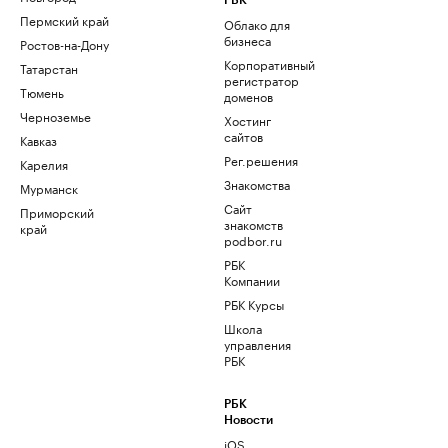
РБК
Пермский край
Облако для
бизнеса
Ростов-на-Дону
Корпоративный
Татарстан
регистратор
Тюмень
доменов
Черноземье
Хостинг
сайтов
Кавказ
Рег.решения
Карелия
Знакомства
Мурманск
Сайт
Приморский
знакомств
край
podbor.ru
РБК
Компании
РБК Курсы
Школа
управления
РБК
РБК
Новости
iOS